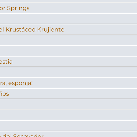
or Springs
el Krustáceo Krujiente
estia
ra, esponja!
eños
a del Socavador