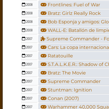
Frontlines: Fuel of War
2008
Bratz: Girlz Really Rock
2008
Bob Esponja y amigos: Gl
2008
WALL-E: Batallón de limpi
2008
Supreme Commander - For
2007
Cars: La copa internacion
2007
Ratatouille
2007
S.T.A.L.K.E.R.: Shadow of 
2007
Bratz: The Movie
2007
Supreme Commander
2007
Stuntman: Ignition
2007
Conan (2007)
2007
Warhammer 40,000 Squ
2007