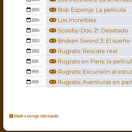
Bob Esponja: La película
2005
Los Increíbles
2004
Scooby-Doo 2!: Desatado
2004
Broken Sword 3: El sueño
2003
Rugrats: Rescate real
2002
Rugrats en París: la pelícu
2001
Rugrats: Excursión al estu
1999
Rugrats: Aventuras en pañ
1999
Añadir o corregir información