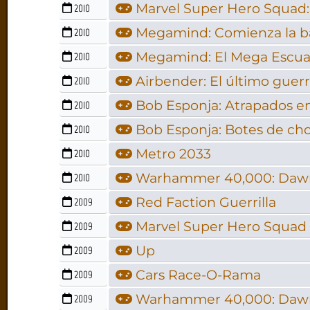
Marvel Super Hero Squad: 
2010
Megamind: Comienza la ba
2010
Megamind: El Mega Escu
2010
Airbender: El último guer
2010
Bob Esponja: Atrapados e
2010
Bob Esponja: Botes de ch
2010
Metro 2033
2010
Warhammer 40,000: Dawn o
2010
Red Faction Guerrilla
2009
Marvel Super Hero Squad
2009
Up
2009
Cars Race-O-Rama
2009
Warhammer 40,000: Dawn 
2009