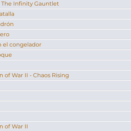
The Infinity Gauntlet
talla
adrón
rero
n el congelador
oque
f War II - Chaos Rising
of War II