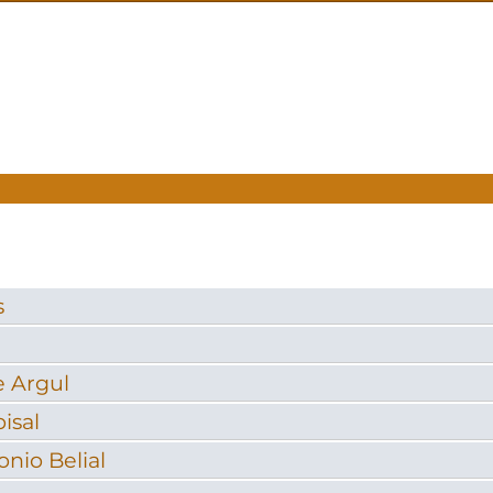
s
e Argul
isal
onio Belial