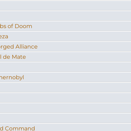
obs of Doom
eza
ged Alliance
al de Mate
Chernobyl
ad Command