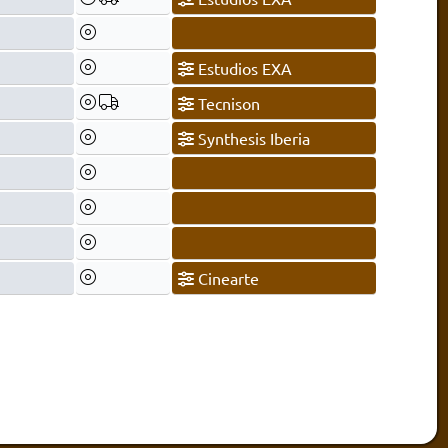
Estudios EXA
Tecnison
Synthesis Iberia
Cinearte