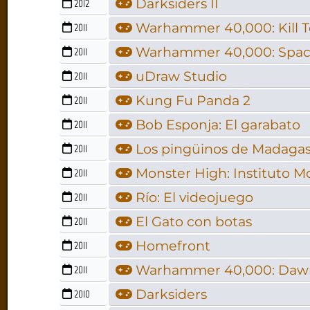
Darksiders II
2012
Warhammer 40,000: Kill 
2011
Warhammer 40,000: Spac
2011
uDraw Studio
2011
Kung Fu Panda 2
2011
Bob Esponja: El garabato
2011
Los pingüinos de Madagasc
2011
Monster High: Instituto M
2011
Río: El videojuego
2011
El Gato con botas
2011
Homefront
2011
Warhammer 40,000: Dawn o
2011
Darksiders
2010