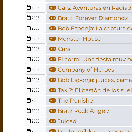
Cars: Aventuras en Radiad
2006
Bratz: Forever Diamondz
2006
Bob Esponja: La criatura d
2006
Monster House
2006
Cars
2006
El corral: Una fiesta muy b
2006
Company of Heroes
2006
Bob Esponja: ¡Luces, cáma
2005
Tak 2: El bastón de los su
2005
The Punisher
2005
Bratz Rock Angelz
2005
Juiced
2005
Los Increíbles: La amenaz
2005