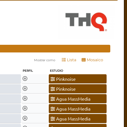
Lista
Mosaico
Mostrar como
PERFIL
ESTUDIO
Pinknoise
Pinknoise
Agua MassMedia
Agua MassMedia
Agua MassMedia