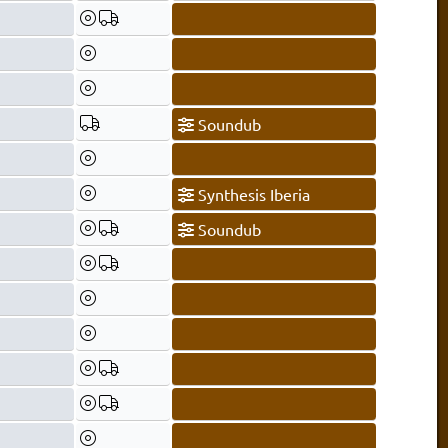
Soundub
Synthesis Iberia
Soundub