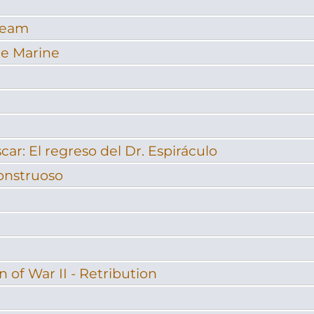
Team
e Marine
ar: El regreso del Dr. Espiráculo
onstruoso
f War II - Retribution