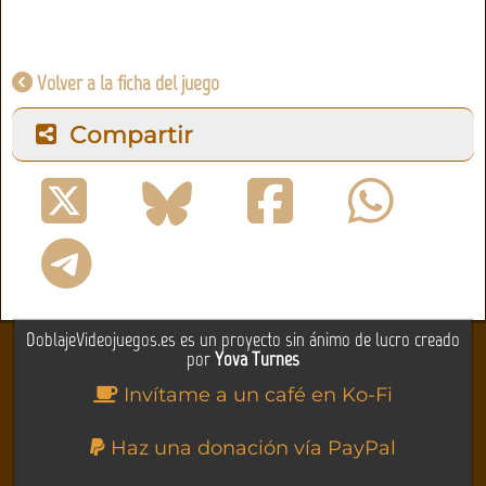
Volver a la ficha del juego
Compartir
DoblajeVideojuegos.es es un proyecto sin ánimo de lucro creado
por
Yova Turnes
Invítame a un café en Ko-Fi
Haz una donación vía PayPal