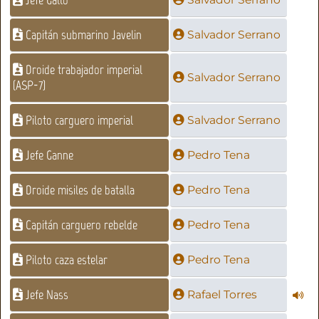
Jefe Gallo
Capitán submarino Javelin
Salvador Serrano
Droide trabajador imperial
Salvador Serrano
(ASP-7)
Piloto carguero imperial
Salvador Serrano
Jefe Ganne
Pedro Tena
Droide misiles de batalla
Pedro Tena
Capitán carguero rebelde
Pedro Tena
Piloto caza estelar
Pedro Tena
Jefe Nass
Rafael Torres