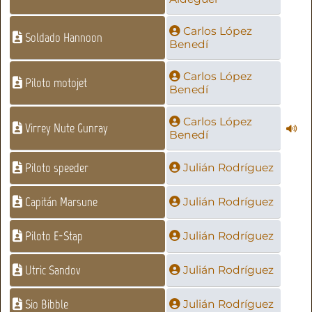
Carlos López
Soldado Hannoon
Benedí
Carlos López
Piloto motojet
Benedí
Carlos López
Virrey Nute Gunray
Benedí
Piloto speeder
Julián Rodríguez
Capitán Marsune
Julián Rodríguez
Piloto E-Stap
Julián Rodríguez
Utric Sandov
Julián Rodríguez
Sio Bibble
Julián Rodríguez