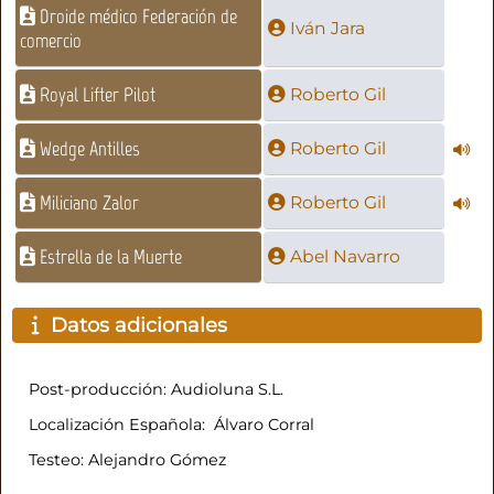
Droide médico Federación de
Iván Jara
comercio
Royal Lifter Pilot
Roberto Gil
Wedge Antilles
Roberto Gil
Miliciano Zalor
Roberto Gil
Estrella de la Muerte
Abel Navarro
Datos adicionales
Post-producción: Audioluna S.L.
Localización Española: Álvaro Corral
Testeo: Alejandro Gómez