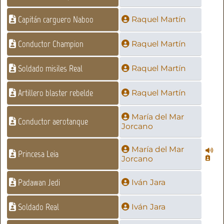
Capitán carguero Naboo
Raquel Martín
Conductor Champion
Raquel Martín
Soldado misiles Real
Raquel Martín
Artillero blaster rebelde
Raquel Martín
María del Mar
Conductor aerotanque
Jorcano
María del Mar
Princesa Leia
Jorcano
Padawan Jedi
Iván Jara
Soldado Real
Iván Jara