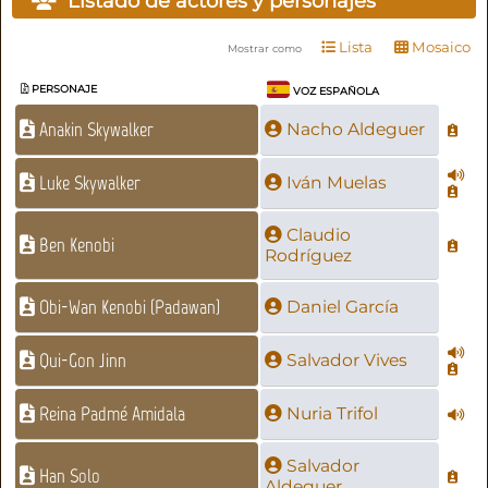
Listado de actores y personajes
Lista
Mosaico
Mostrar como
PERSONAJE
VOZ ESPAÑOLA
Anakin Skywalker
Nacho Aldeguer
Luke Skywalker
Iván Muelas
Claudio
Ben Kenobi
Rodríguez
Obi-Wan Kenobi (Padawan)
Daniel García
Qui-Gon Jinn
Salvador Vives
Reina Padmé Amidala
Nuria Trifol
Salvador
Han Solo
Aldeguer