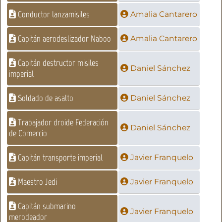
Conductor lanzamisiles
Amalia Cantarero
Capitán aerodeslizador Naboo
Amalia Cantarero
Capitán destructor misiles
Daniel Sánchez
imperial
Soldado de asalto
Daniel Sánchez
Trabajador droide Federación
Daniel Sánchez
de Comercio
Capitán transporte imperial
Javier Franquelo
Maestro Jedi
Javier Franquelo
Capitán submarino
Javier Franquelo
merodeador