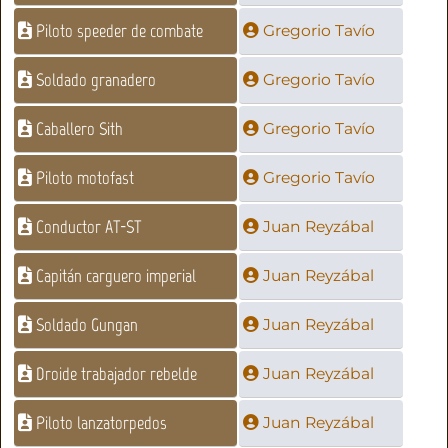
Piloto speeder de combate
Gregorio Tavío
Soldado granadero
Gregorio Tavío
Caballero Sith
Gregorio Tavío
Piloto motofast
Gregorio Tavío
Conductor AT-ST
Juan Reyzábal
Capitán carguero imperial
Juan Reyzábal
Soldado Gungan
Juan Reyzábal
Droide trabajador rebelde
Juan Reyzábal
Piloto lanzatorpedos
Juan Reyzábal