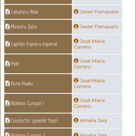
Caballero Real
Javier Franquelo
Ministro Zalor
Javier Franquelo
José María
Capitán trainera imperial
Carrero
José María
Pekt
Carrero
José María
Rune Haaku
Carrero
José María
Aldeano Gungan 1
Carrero
Conductor speeder flash
Amelia Jara
Aldeano Gungan 2
Amelia Jara