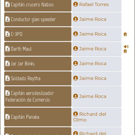
Capitán crucero Naboo
Rafael Torres
Conductor gian speeder
Jaime Roca
C-3PO
Jaime Roca
Darth Maul
Jaime Roca
Jar Jar Binks
Jaime Roca
Soldado Reytha
Jaime Roca
Capitán aerodeslizador
Jaime Roca
Federación de Comercio
Richard del
Capitán Panaka
Olmo
Richard del