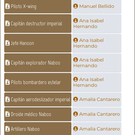
Piloto X-wing
Manuel Bellido
Ana Isabel
Capitán destructor imperial
Hernando
Ana Isabel
Jefe Hanoon
Hernando
Ana Isabel
Capitán explorador Naboo
Hernando
Ana Isabel
Piloto bombardero estelar
Hernando
Capitán aerodeslizador imperial
Amalia Cantarero
Droide médico Naboo
Amalia Cantarero
Artillero Naboo
Amalia Cantarero