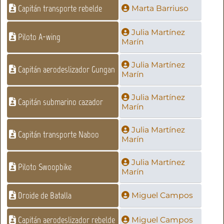
Capitán transporte rebelde
Marta Barriuso
Julia Martínez
Piloto A-wing
Marín
Julia Martínez
Capitán aerodeslizador Gungan
Marín
Julia Martínez
Capitán submarino cazador
Marín
Julia Martínez
Capitán transporte Naboo
Marín
Julia Martínez
Piloto Swoopbike
Marín
Droide de Batalla
Miguel Campos
Capitán aerodeslizador rebelde
Miguel Campos