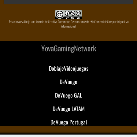
Esta obra está bajo una licencia de Creative Commons Reconocimiento-NoComercial-CompartirIgual 4.0
Internacional
YovaGamingNetwork
DoblajeVideojuegos
DeVuego
DeVuego GAL
DeVuego LATAM
DeVuego Portugal