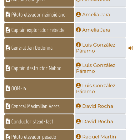
Piloto elevador neimoidiano
Amelia Jara
Capitán explorador rebelde
Amelia Jara
Luis González
General Jan Dodonna
Páramo
Luis González
Capitán destructor Naboo
Páramo
Luis González
OOM-14
Páramo
General Maximilian Veers
David Rocha
Conductor stead-fast
David Rocha
Piloto elevador pesado
Raquel Martín