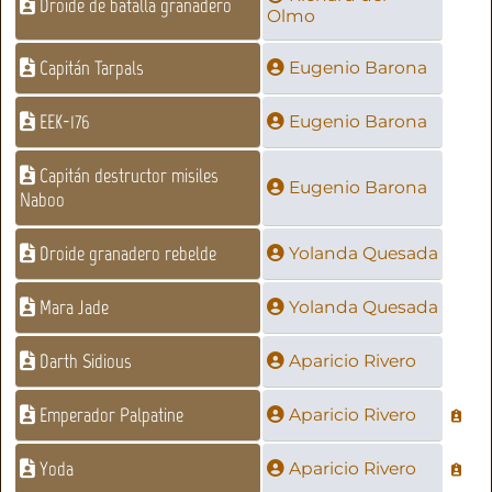
Droide de batalla granadero
Olmo
Capitán Tarpals
Eugenio Barona
EEK-176
Eugenio Barona
Capitán destructor misiles
Eugenio Barona
Naboo
Droide granadero rebelde
Yolanda Quesada
Mara Jade
Yolanda Quesada
Darth Sidious
Aparicio Rivero
Emperador Palpatine
Aparicio Rivero
Yoda
Aparicio Rivero