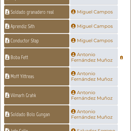
Soldado granadero real
Miguel Campos
Aprendiz Sith
Miguel Campos
Conductor Stap
Miguel Campos
Antonio
Boba Fett
Fernández Muñoz
Antonio
Moff Yittreas
Fernández Muñoz
Antonio
Vilmarh Grahk
Fernández Muñoz
Antonio
Soldado Bolo Gungan
Fernández Muñoz
Salvador Serrano