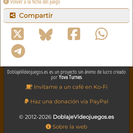
Volver a la ficha del juego
Compartir
DoblajeVideojuegos.es es un proyecto sin ánimo de lucro creado
por
Yova Turnes
Invítame a un café en Ko-Fi
Haz una donación vía PayPal
© 2012-2026
DoblajeVideojuegos.es
Sobre la web