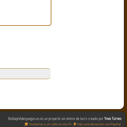
DoblajeVideojuegos.es es un proyecto sin ánimo de lucro creado por
Yova Turnes
Invítame a un café en Ko-Fi
Haz una donación vía PayPal