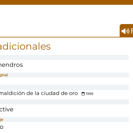
F
adicionales
mendros
ginal
maldición de la ciudad de oro
1999
ctive
je
co