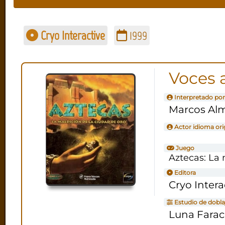
Cryo Interactive
1999
Voces 
Interpretado por
Marcos Al
Actor idioma ori
Juego
Aztecas: La 
Editora
Cryo Intera
Estudio de dobla
Luna Fara