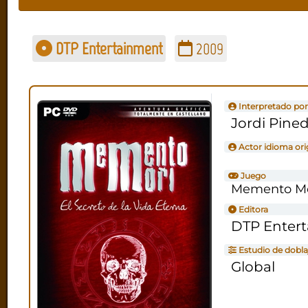
DTP Entertainment
2009
Interpretado por
Jordi Pine
Actor idioma ori
Juego
Memento Mori
Editora
DTP Enter
Estudio de dobla
Global