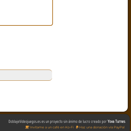
DoblajeVideojuegos.es es un proyecto sin ánimo de lucro creado por
Yova Turnes
Invítame a un café en Ko-Fi
Haz una donación vía PayPal