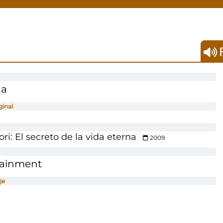
F
da
ginal
: El secreto de la vida eterna
2009
tainment
je