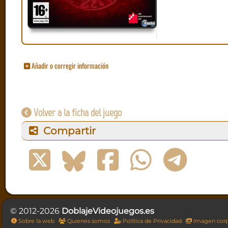
Añadir o corregir información
Volver a la ficha del juego
Compartir
© 2012-2026
DoblajeVideojuegos.es
Sobre la web
Quienes somos
Política de Privacidad
Imagen corp