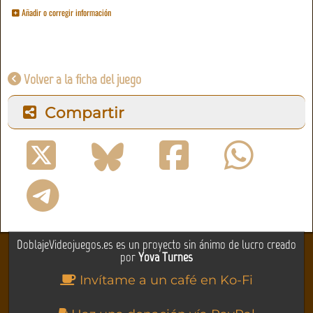
Añadir o corregir información
Volver a la ficha del juego
Compartir
DoblajeVideojuegos.es es un proyecto sin ánimo de lucro creado
por
Yova Turnes
Invítame a un café en Ko-Fi