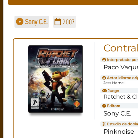
Sony C.E.
2007
Contra
Interpretado por
Paco Vaqu
Actor idioma ori
Jess Harnell
Juego
Ratchet & C
Editora
Sony C.E.
Estudio de dobla
Pinknoise