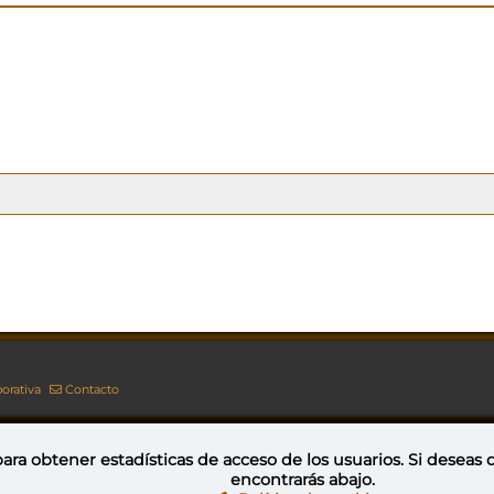
orativa
Contacto
ara obtener estadísticas de acceso de los usuarios. Si deseas
encontrarás abajo.
Esta obra está bajo una licencia de Creative Commons Reconocimiento-NoComercial-CompartirIgual 4.0 Internacional