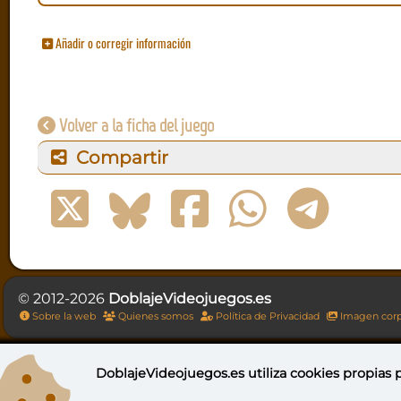
Añadir o corregir información
Volver a la ficha del juego
Compartir
© 2012-2026
DoblajeVideojuegos.es
Sobre la web
Quienes somos
Política de Privacidad
Imagen corp
DoblajeVideojuegos.es utiliza
cookies propias
p