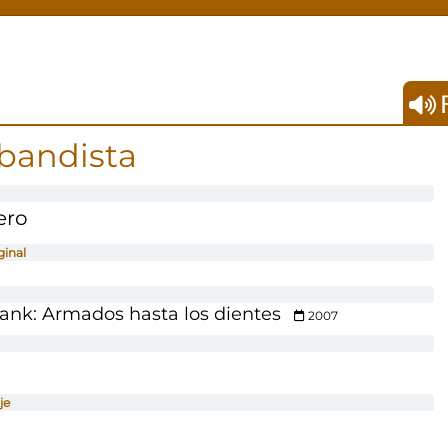
F
bandista
ero
ginal
lank: Armados hasta los dientes
2007
je