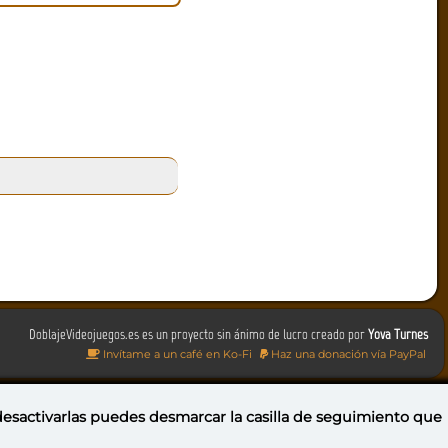
DoblajeVideojuegos.es es un proyecto sin ánimo de lucro creado por
Yova Turnes
Invítame a un café en Ko-Fi
Haz una donación vía PayPal
 desactivarlas puedes
desmarcar la casilla de seguimiento
que