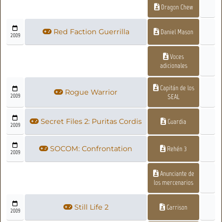
Dragon Chew
Red Faction Guerrilla
Daniel Mason
2009
Voces
adicionales
Capitán de los
Rogue Warrior
2009
SEAL
Secret Files 2: Puritas Cordis
Guardia
2009
SOCOM: Confrontation
Rehén 3
2009
Anunciante de
los mercenarios
Still Life 2
Garrison
2009