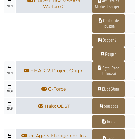
Call of Duty: Modern
Artillero de
2009
Warfare 2
Stryker (Badger 1)
Control de
Houston
Dagger 2-1
Ranger
Sgto. Redd
F.E.A.R. 2: Project Origin
2009
Jankowski
G-Force
Elliot Stone
2009
Halo: ODST
Soldados
2009
Jonas
Ice Age 3: El origen de los
Topo