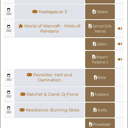
Madagascar 3
Stefano
2012
World of Warcraft - Mists of
Garrosh Grito
2012
Pandaria
Infernal
Goblin 1
Arquero
Pandaren 2
Painkiller: Hell and
Belial
2012
Damnation
Ratchet & Clank: Q-Force
Fontanero
2012
Resistance: Burning Skies
Smitty
2012
Presentador