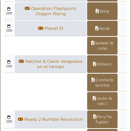
Operation Flashpoint:
Delray
2009
Dragon Rising
Planet 51
Voorde
2009
Vendedor de
coches
Ratchet & Clank: Atrapados
Fontanero
2009
en el tiempo
Grummel de
las armas
Locutor de
radio 2
Percy The
Ready 2 Rumble Revolution
2009
Pugilator