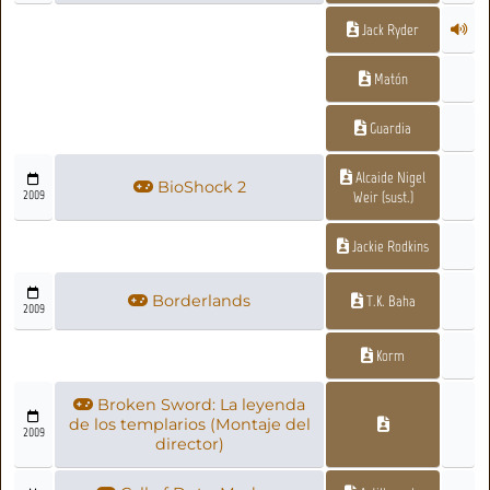
Jack Ryder
Matón
Guardia
Alcaide Nigel
BioShock 2
2009
Weir (sust.)
Jackie Rodkins
Borderlands
T.K. Baha
2009
Korm
Broken Sword: La leyenda
de los templarios (Montaje del
2009
director)