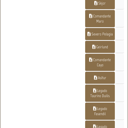
Skjor
Comandante
Maro
Severo Pelagia
Geirlund
Comandante
Cayo
Aslfur
Legado
Taurino Duilis
Legado
Fasendil
Legado