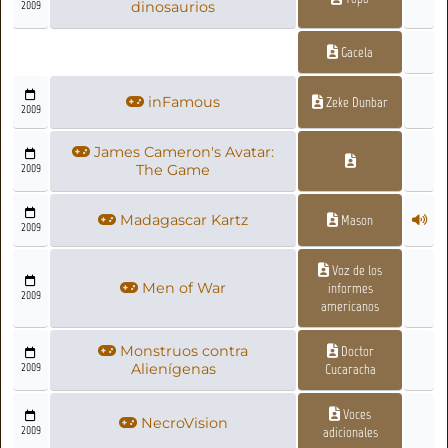
2009
dinosaurios
Gacela
inFamous
Zeke Dunbar
2009
James Cameron's Avatar:
2009
The Game
Madagascar Kartz
Mason
2009
Voz de los
Men of War
informes
2009
americanos
Monstruos contra
Doctor
2009
Alienígenas
Cucaracha
Voces
NecroVision
2009
adicionales