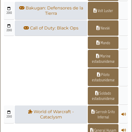
Bakugan: Defensores de la
Volt Luster
2010
Tierra
Call of Duty: Black Ops
Nevski
2010
Mando
Marine
estadounidense
Piloto
estadounidense
Soldado
estadounidense
World of Warcraft -
Garrosh Grito
2010
Cataclysm
Infernal
General Husam