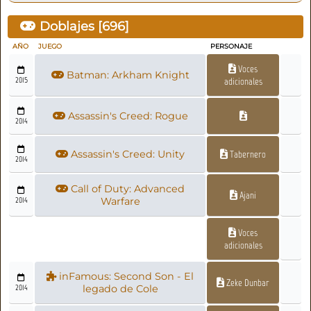
Doblajes [
696
]
AÑO
JUEGO
PERSONAJE
Voces
Batman: Arkham Knight
2015
adicionales
Assassin's Creed: Rogue
2014
Assassin's Creed: Unity
Tabernero
2014
Call of Duty: Advanced
Ajani
2014
Warfare
Voces
adicionales
inFamous: Second Son - El
Zeke Dunbar
2014
legado de Cole