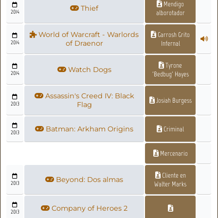
Mendigo
Thief
2014
alborotador
World of Warcraft - Warlords
Garrosh Grito
2014
of Draenor
Infernal
Tyrone
Watch Dogs
2014
'Bedbug' Hayes
Assassin's Creed IV: Black
Josiah Burgess
2013
Flag
Batman: Arkham Origins
Criminal
2013
Mercenario
Cliente en
Beyond: Dos almas
2013
Walter Marks
Company of Heroes 2
2013