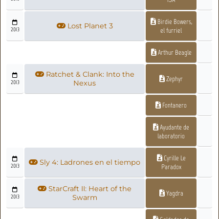
Birdie Bowers,
Lost Planet 3
2013
el furriel
Arthur Beagle
Ratchet & Clank: Into the
Zephyr
2013
Nexus
Fontanero
Ayudante de
laboratorio
Cyrille Le
Sly 4: Ladrones en el tiempo
2013
Paradox
StarCraft II: Heart of the
Yagdra
2013
Swarm