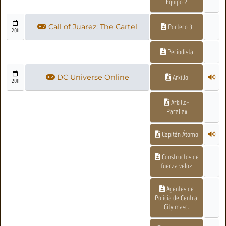
Equipo 2
Call of Juarez: The Cartel
Portero 3
2011
Periodista
DC Universe Online
Arkillo
2011
Arkillo-
Parallax
Capitán Átomo
Constructos de
fuerza veloz
Agentes de
Policia de Central
City masc.