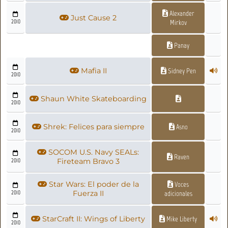
Alexander
Just Cause 2
2010
Mirkov
Panay
Mafia II
Sidney Pen
2010
Shaun White Skateboarding
2010
Shrek: Felices para siempre
Asno
2010
SOCOM U.S. Navy SEALs:
Raven
2010
Fireteam Bravo 3
Star Wars: El poder de la
Voces
2010
Fuerza II
adicionales
StarCraft II: Wings of Liberty
Mike Liberty
2010