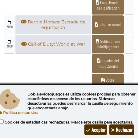
Encg. Rondas
de clasificación
Barbie Horses: Escuela de
Jake Lockwood
2008
equitación
Soldado ruso
Call of Duty: World at War
2008
(Multijugador)
Jugador del
modo Zombis
Voces
adicionales
DoblajeVideojuegos.es utiliza
cookies propias
para obtener
estadísticas de acceso de los usuarios. Si deseas
Clank: Agente secreto
Fontanero
2008
desactivarlas puedes
desmarcar la casilla de seguimiento
que encontrarás abajo.
Política de cookies
Slim Cognito
Cookies de estadísticas rechazadas. Marca esta casilla para aceptarlas.
Aceptar
Rechazar
Científico
Venantonio