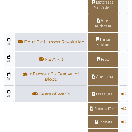
Doctores del
Asilo Arkham
Voces
adicionales
Francis
Deus Ex: Human Revolution
2011
Pritchard
F.E.A.R. 3
Preso
2011
inFamous 2 - Festival of
Zeke Dunbar
2011
Blood
Gears of War 3
Fan de Cole 1
2011
Piloto de KR-70
Boomers