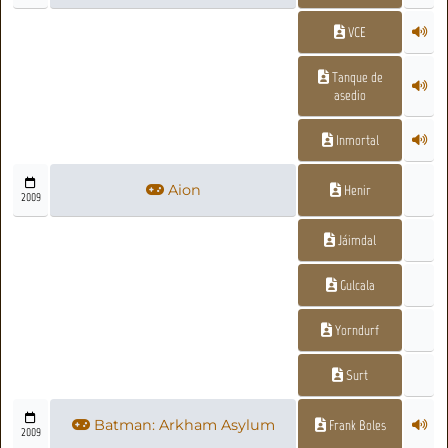
VCE
Tanque de
asedio
Inmortal
Aion
Henir
2009
Jáimdal
Gulcala
Yorndurf
Surt
Batman: Arkham Asylum
Frank Boles
2009