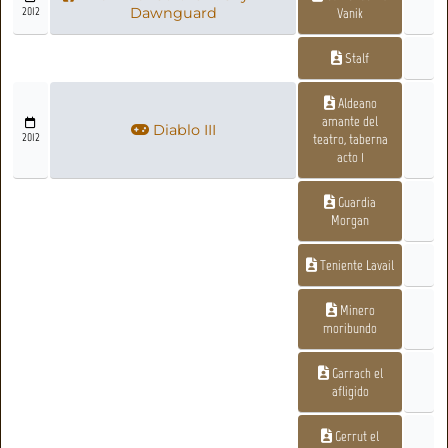
2012
Dawnguard
Vanik
Stalf
Aldeano
amante del
Diablo III
2012
teatro, taberna
acto 1
Guardia
Morgan
Teniente Lavail
Minero
moribundo
Garrach el
afligido
Gerrut el