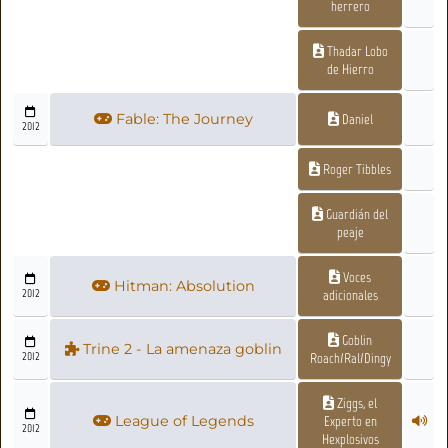
herrero
Thadar Lobo
de Hierro
Fable: The Journey
Daniel
2012
Roger Tibbles
Guardián del
peaje
Voces
Hitman: Absolution
2012
adicionales
Goblin
Trine 2 - La amenaza goblin
2012
Roach/Ral/Dingy
Ziggs, el
League of Legends
Experto en
2012
Hexplosivos