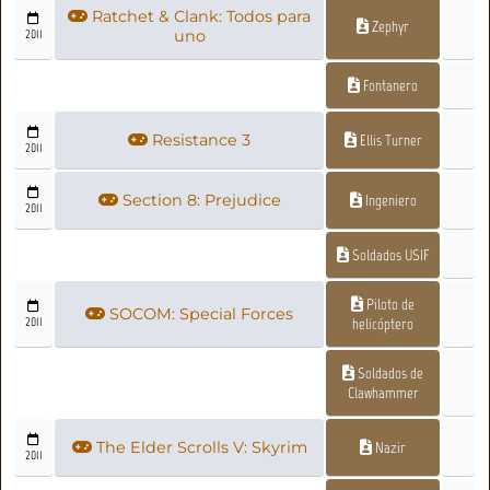
Ratchet & Clank: Todos para
Zephyr
2011
uno
Fontanero
Resistance 3
Ellis Turner
2011
Section 8: Prejudice
Ingeniero
2011
Soldados USIF
Piloto de
SOCOM: Special Forces
2011
helicóptero
Soldados de
Clawhammer
The Elder Scrolls V: Skyrim
Nazir
2011