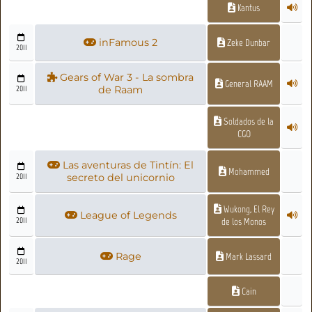
Kantus
inFamous 2
Zeke Dunbar
2011
Gears of War 3 - La sombra
General RAAM
2011
de Raam
Soldados de la
CGO
Las aventuras de Tintín: El
Mohammed
2011
secreto del unicornio
Wukong, El Rey
League of Legends
2011
de los Monos
Rage
Mark Lassard
2011
Cain