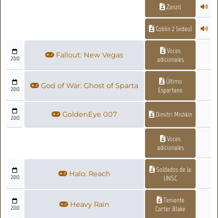
Zanzil
Goblin 2 (video)
Voces
Fallout: New Vegas
2010
adicionales
Último
God of War: Ghost of Sparta
2010
Espartano
GoldenEye 007
Dimitri Mishkin
2010
Voces
adicionales
Soldados de la
Halo: Reach
2010
UNSC
Teniente
Heavy Rain
2010
Carter Blake