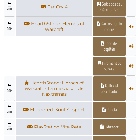
Soldados del
Far Cry 4
2014
Ejército Real
HearthStone: Heroes of
Garrosh Grito
2014
Warcraft
Infernal
Loro del
capitán
Piromántico
salvaje
HearthStone: Heroes of
Gothik el
Warcraft - La maldición de
2014
Cosechador
Naxxramas
Murdered: Soul Suspect
Policía
2014
PlayStation Vita Pets
Labrador
2014