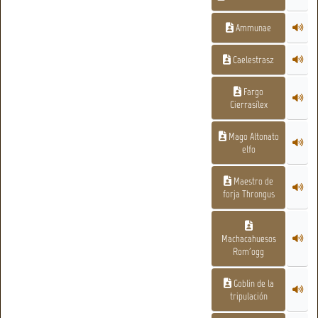
Ammunae
Caelestrasz
Fargo
Cierrasílex
Mago Altonato
elfo
Maestro de
forja Throngus
Machacahuesos
Rom'ogg
Goblin de la
tripulación