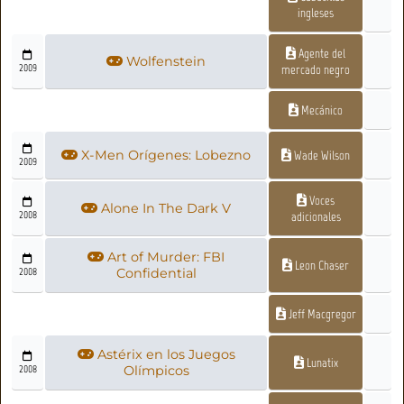
ingleses
Agente del
Wolfenstein
2009
mercado negro
Mecánico
X-Men Orígenes: Lobezno
Wade Wilson
2009
Voces
Alone In The Dark V
2008
adicionales
Art of Murder: FBI
Leon Chaser
2008
Confidential
Jeff Macgregor
Astérix en los Juegos
Lunatix
2008
Olímpicos