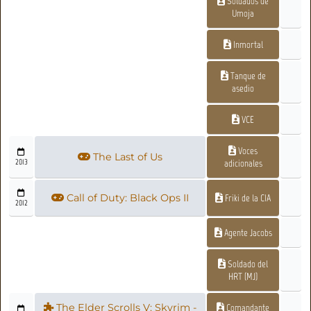
Soldados de
Umoja
Inmortal
Tanque de
asedio
VCE
Voces
The Last of Us
2013
adicionales
Call of Duty: Black Ops II
Friki de la CIA
2012
Agente Jacobs
Soldado del
HRT (MJ)
The Elder Scrolls V: Skyrim -
Comandante