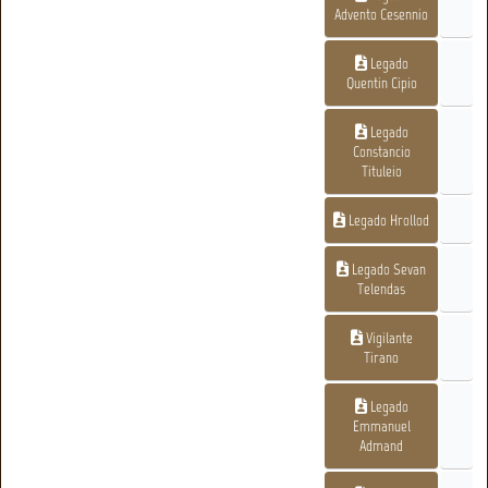
Advento Cesennio
Legado
Quentin Cipio
Legado
Constancio
Tituleio
Legado Hrollod
Legado Sevan
Telendas
Vigilante
Tirano
Legado
Emmanuel
Admand