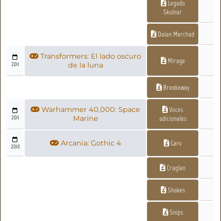
Legado
Skulnar
Dalan Merchad
Transformers: El lado oscuro
Mirage
2011
de la luna
Breakaway
Warhammer 40,000: Space
Voces
2011
Marine
adicionales
Arcania: Gothic 4
Garv
2010
Craglan
Shakes
Snips