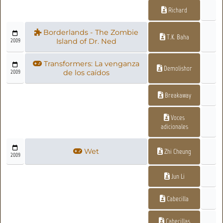
Richard
Borderlands - The Zombie
T.K. Baha
2009
Island of Dr. Ned
Transformers: La venganza
Demolishor
2009
de los caídos
Breakaway
Voces
adicionales
Wet
Zhi Cheung
2009
Jun Li
Cabecilla
Cabecillas