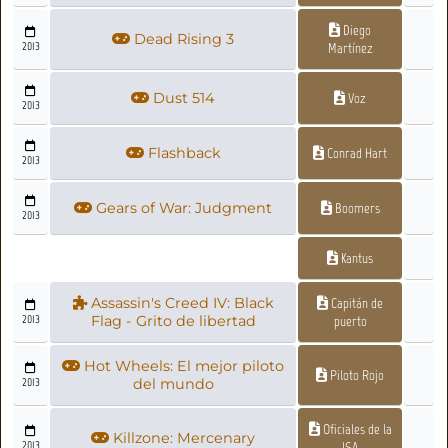
Diego
Dead Rising 3
2013
Martínez
Dust 514
Voz
2013
Flashback
Conrad Hart
2013
Gears of War: Judgment
Boomers
2013
Kantus
Assassin's Creed IV: Black
Capitán de
2013
Flag - Grito de libertad
puerto
Hot Wheels: El mejor piloto
Piloto Rojo
2013
del mundo
Oficiales de la
Killzone: Mercenary
2013
ISA