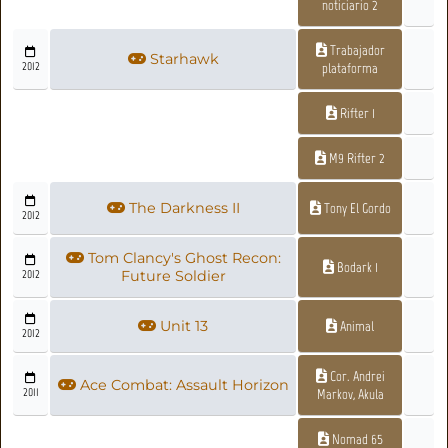
noticiario 2
Trabajador
Starhawk
2012
plataforma
Rifter 1
M9 Rifter 2
The Darkness II
Tony El Gordo
2012
Tom Clancy's Ghost Recon:
Bodark 1
2012
Future Soldier
Unit 13
Animal
2012
Cor. Andrei
Ace Combat: Assault Horizon
2011
Markov, Akula
Nomad 65