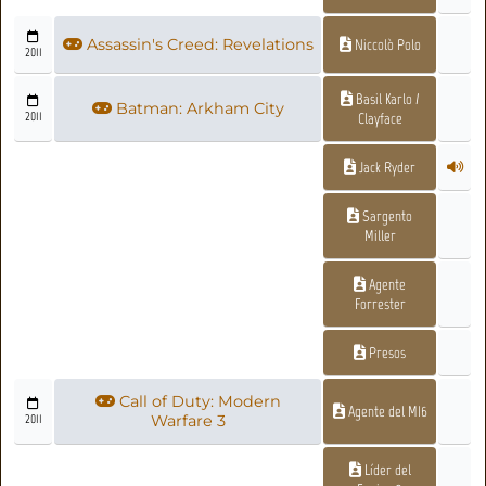
Assassin's Creed: Revelations
Niccolò Polo
2011
Basil Karlo /
Batman: Arkham City
2011
Clayface
Jack Ryder
Sargento
Miller
Agente
Forrester
Presos
Call of Duty: Modern
Agente del MI6
2011
Warfare 3
Líder del