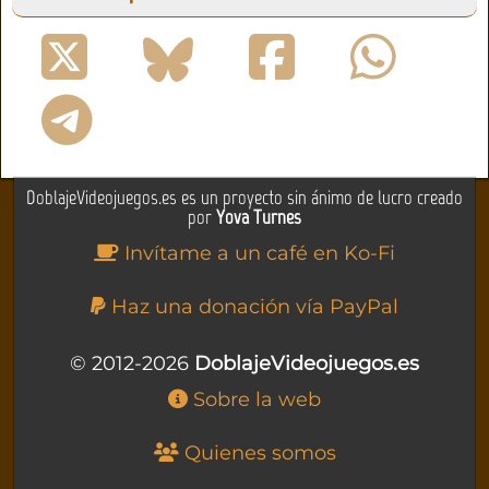
DoblajeVideojuegos.es es un proyecto sin ánimo de lucro creado
por
Yova Turnes
Invítame a un café en Ko-Fi
Haz una donación vía PayPal
© 2012-2026
DoblajeVideojuegos.es
Sobre la web
Quienes somos