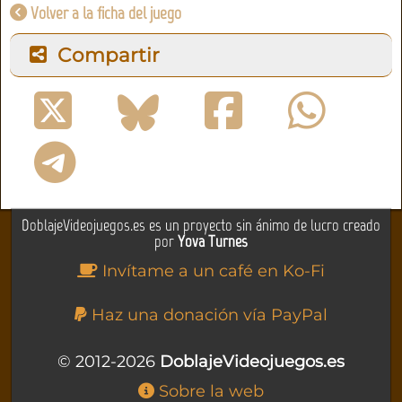
Volver a la ficha del juego
Compartir
DoblajeVideojuegos.es es un proyecto sin ánimo de lucro creado
por
Yova Turnes
Invítame a un café en Ko-Fi
Haz una donación vía PayPal
© 2012-2026
DoblajeVideojuegos.es
Sobre la web