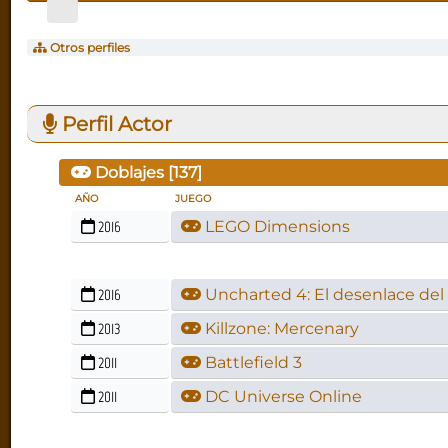
Otros perfiles
Perfil Actor
Doblajes [
137
]
AÑO
JUEGO
2016
LEGO Dimensions
2016
Uncharted 4: El desenlace del
2013
Killzone: Mercenary
2011
Battlefield 3
2011
DC Universe Online