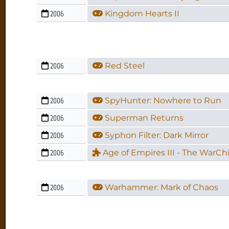
2006
Kingdom Hearts II
2006
Red Steel
2006
SpyHunter: Nowhere to Run
2006
Superman Returns
2006
Syphon Filter: Dark Mirror
2006
Age of Empires III - The WarChi
2006
Warhammer: Mark of Chaos