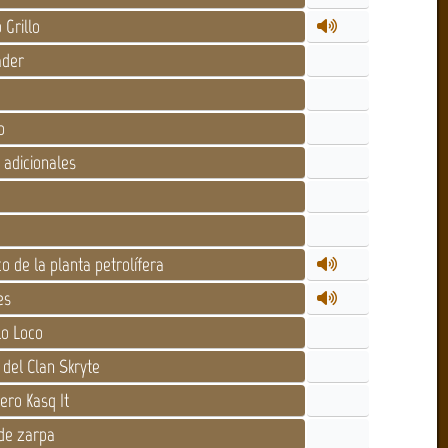
 Grillo
der
o
adicionales
o de la planta petrolífera
es
lo Loco
 del Clan Skryte
ero Kasq It
de zarpa