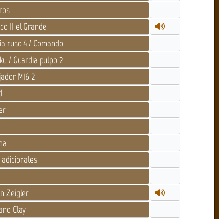
ros
co II el Grande
ia ruso 4 / Comando
nku / Guardia pulpo 2
jador M16 2
d
er
m
ha
adicionales
n Zeigler
no Clay