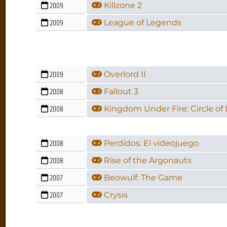
2009
Killzone 2
2009
League of Legends
2009
Overlord II
2008
Fallout 3
2008
Kingdom Under Fire: Circle o
2008
Perdidos: El videojuego
2008
Rise of the Argonauts
2007
Beowulf: The Game
2007
Crysis