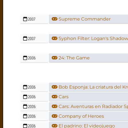
2007
Supreme Commander
2007
Syphon Filter: Logan's Shado
2006
24: The Game
2006
Bob Esponja: La criatura del K
2006
Cars
2006
Cars: Aventuras en Radiador S
2006
Company of Heroes
2006
El padrino: El videojuego