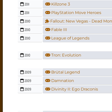
2011
Killzone 3
2011
PlayStation Move Heroes
2010
Fallout: New Vegas - Dead Mo
2010
Fable III
2010
League of Legends
2010
Tron: Evolution
2009
Brütal Legend
2009
Damnation
2009
Divinity II: Ego Draconis