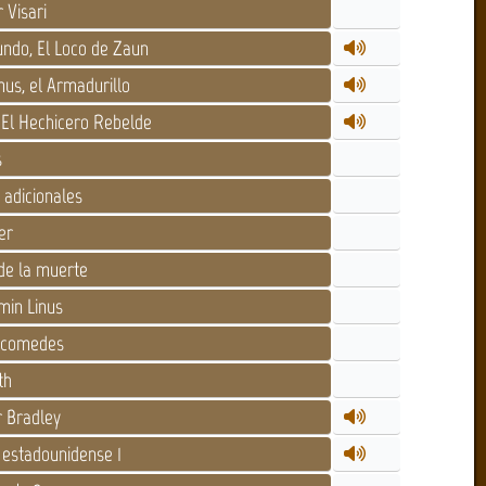
 Visari
ndo, El Loco de Zaun
s, el Armadurillo
El Hechicero Rebelde
s
adicionales
er
de la muerte
min Linus
icomedes
th
 Bradley
 estadounidense 1