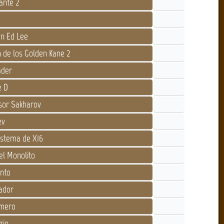
ante 2
n Ed Lee
de los Golden Kane 2
der
e D
sor Sakharov
ev
istema de X16
l Monolito
nto
ador
mero
zio