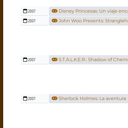
2007
Disney Princesas: Un viaje en
2007
John Woo Presents: Strangleh
2007
S.T.A.L.K.E.R.: Shadow of Cher
2007
Sherlock Holmes: La aventura