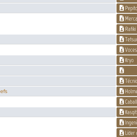
Pepito
Merca
Rafiki
Tetsu
Voces 
Kryo
Técnic
Holm
efs
Cabal
Kasqit
Ingeni
Líder 