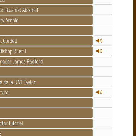
n (Luz del Abismo)
ry Arnold
 Cordell
ishop (Sust.)
nador James Radford
 de la UAT Taylor
tero
ctor tutorial
e