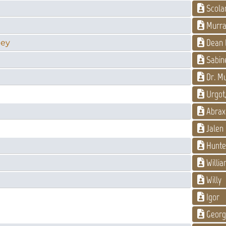
Scolar
Murra
Dean 
ney
Sabin
Dr. Mu
Urgot,
Abrax
Jalen
Hunte
Willia
Willy
Igor
Georg