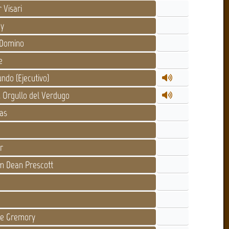
 Visari
y
Domino
e
ndo (Ejecutivo)
 Orgullo del Verdugo
as
r
m Dean Prescott
e Gremory