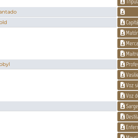
Tripul
cantado
Capitá
old
Matón 
Merca
Maitr
Profe
nobyl
Vasili
Voz s
Voz de
Sarge
Destil
Enfer
Mauri