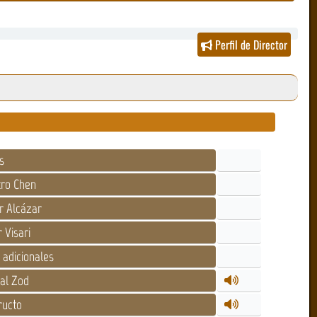
Perfil de Director
s
ro Chen
r Alcázar
 Visari
adicionales
al Zod
ructo