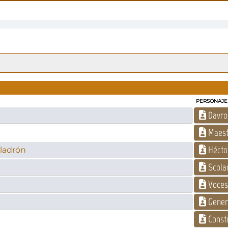
PERSONAJE
Davro
Maest
Hécto
 ladrón
Scolar
Voces 
Gener
Const