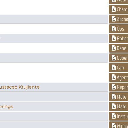
Chamá
Zacha
Ops
Robert
w
Dane B
Gober
Carr
Agente
Repor
rustáceo Krujiente
Mate
Mate
prings
Instru
Winni