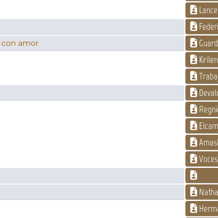
Lance
Federi
Guard
 con amor
Kirile
Traba
Deval
Regni
Elca
Amas
Voces 
Natha
Herma