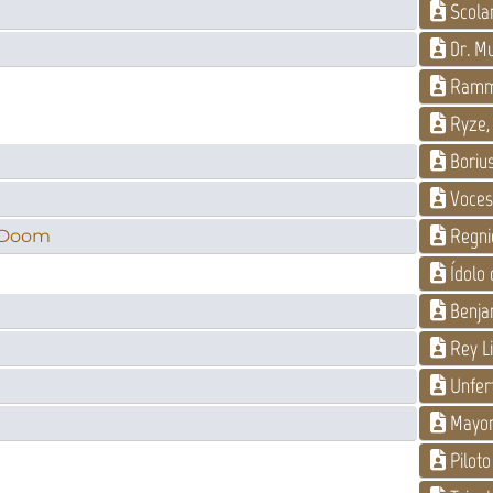
Scolar
Dr. Mu
Rammu
Ryze, 
Boriu
Voces 
Regni
f Doom
Ídolo 
Benja
Rey L
Unfer
Mayor
Piloto