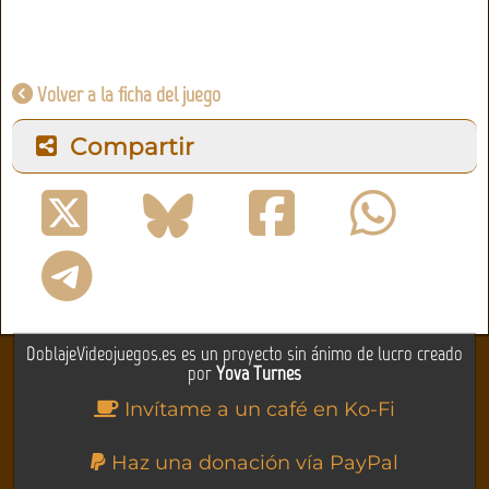
Volver a la ficha del juego
Compartir
DoblajeVideojuegos.es es un proyecto sin ánimo de lucro creado
por
Yova Turnes
Invítame a un café en Ko-Fi
Haz una donación vía PayPal