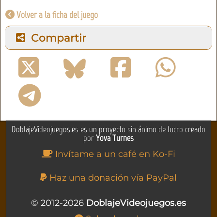
Volver a la ficha del juego
Compartir
DoblajeVideojuegos.es es un proyecto sin ánimo de lucro creado
por
Yova Turnes
Invítame a un café en Ko-Fi
Haz una donación vía PayPal
© 2012-2026
DoblajeVideojuegos.es