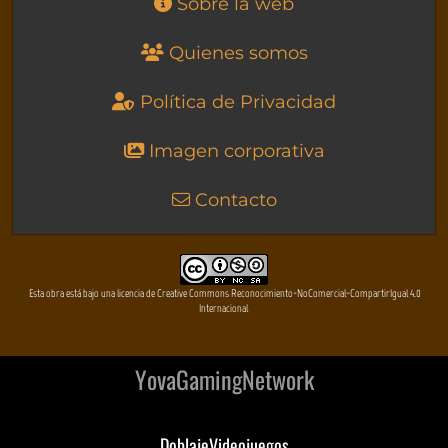
Sobre la web
Quienes somos
Política de Privacidad
Imagen corporativa
Contacto
Esta obra está bajo una licencia de Creative Commons Reconocimiento-NoComercial-CompartirIgual 4.0
Internacional
YovaGamingNetwork
DoblajeVideojuegos