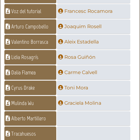
Voz del tutorial
Francesc Rocamora
Arturo Campobello
Joaquim Rosell
Valentino Borrasca
Aleix Estadella
Lidia Rosagrís
Rosa Guiñón
Dalia Flamea
Carme Calvell
Cyrus Drake
Toni Mora
Mulinda Wu
Graciela Molina
Alberto Martillero
Tracahuesos