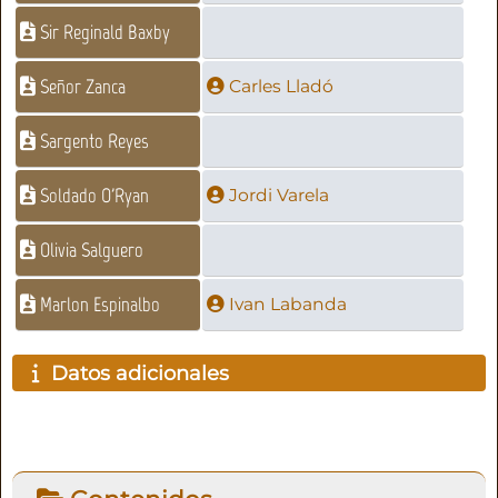
Sir Reginald Baxby
Señor Zanca
Carles Lladó
Sargento Reyes
Soldado O'Ryan
Jordi Varela
Olivia Salguero
Marlon Espinalbo
Ivan Labanda
Datos adicionales