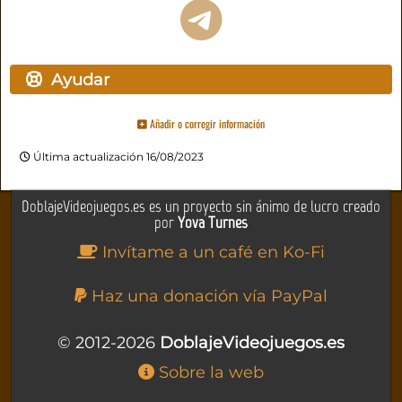
Ayudar
Añadir o corregir información
Última actualización 16/08/2023
DoblajeVideojuegos.es es un proyecto sin ánimo de lucro creado
por
Yova Turnes
Invítame a un café en Ko-Fi
Haz una donación vía PayPal
© 2012-2026
DoblajeVideojuegos.es
Sobre la web