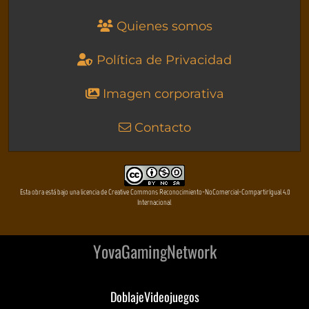
Quienes somos
Política de Privacidad
Imagen corporativa
Contacto
Esta obra está bajo una licencia de Creative Commons Reconocimiento-NoComercial-CompartirIgual 4.0
Internacional
YovaGamingNetwork
DoblajeVideojuegos