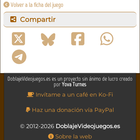
Volver a la ficha del juego
Compartir
DoblajeVideojuegos.es es un proyecto sin ánimo de lucro creado
por
Yova Turnes
Invítame a un café en Ko-Fi
Haz una donación vía PayPal
© 2012-2026
DoblajeVideojuegos.es
Sobre la web