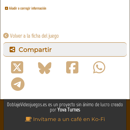
Añadir o corregir información
Volver a la ficha del juego
Compartir
DoblajeVideojuegos.es es un proyecto sin ánimo de lucro creado
por
Yova Turnes
Invítame a un café en Ko-Fi