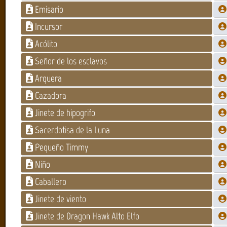
Emisario
Incursor
Acólito
Señor de los esclavos
Arquera
Cazadora
Jinete de hipogrifo
Sacerdotisa de la Luna
Pequeño Timmy
Niño
Caballero
Jinete de viento
Jinete de Dragon Hawk Alto Elfo