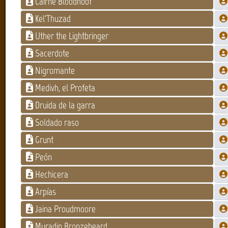
Cairne Bloodhoof
Kel'Thuzad
Uther the Lightbringer
Sacerdote
Nigromante
Medivh, el Profeta
Druida de la garra
Soldado raso
Grunt
Peón
Hechicera
Arpías
Jaina Proudmoore
Muradin Bronzebeard