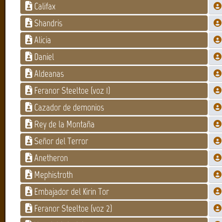
Califax
Shandris
Alicia
Daniel
Aldeanas
Feranor Steeltoe (voz 1)
Cazador de demonios
Rey de la Montaña
Señor del Terror
Anetheron
Mephistroth
Embajador del Kirin Tor
Feranor Steeltoe (voz 2)