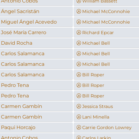
Antonio Cobos
William Bassett
Ángel Sacristán
Michael McConnohie
Miguel Ángel Acevedo
Michael McConnohie
José María Carrero
Richard Epcar
David Rocha
Michael Bell
Carlos Salamanca
Michael Bell
Carlos Salamanca
Michael Bell
Carlos Salamanca
Bill Roper
Pedro Tena
Bill Roper
Pedro Tena
Bill Roper
Carmen Gambín
Jessica Straus
Carmen Gambín
Lani Minella
Paqui Horcajo
Carrie Gordon Lowrey
Antonio Cobos
Carlos Larkin