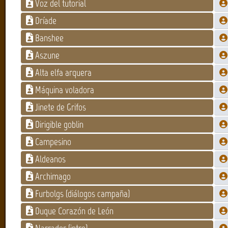
Voz del tutorial
Dríade
Banshee
Aszune
Alta elfa arquera
Máquina voladora
Jinete de Grifos
Dirigible goblin
Campesino
Aldeanos
Archimago
Furbolgs (diálogos campaña)
Duque Corazón de León