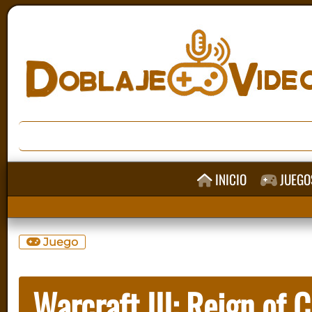
INICIO
JUEGO
Juego
Warcraft III: Reign of 