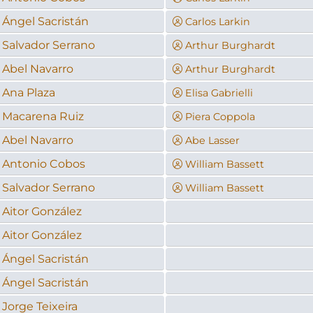
Ángel Sacristán
Carlos Larkin
Salvador Serrano
Arthur Burghardt
Abel Navarro
Arthur Burghardt
Ana Plaza
Elisa Gabrielli
Macarena Ruiz
Piera Coppola
Abel Navarro
Abe Lasser
Antonio Cobos
William Bassett
Salvador Serrano
William Bassett
Aitor González
Aitor González
Ángel Sacristán
Ángel Sacristán
Jorge Teixeira