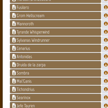
Fusilero
Grom Hellscream
Mannoroth
Tyrande Whisperwind
Sylvanas Windrunner
Cenarius
Antonidas
Druida de la zarpa
Sombra
Mal'Ganis
Tichondrius
Searinox
Jefe Tauren