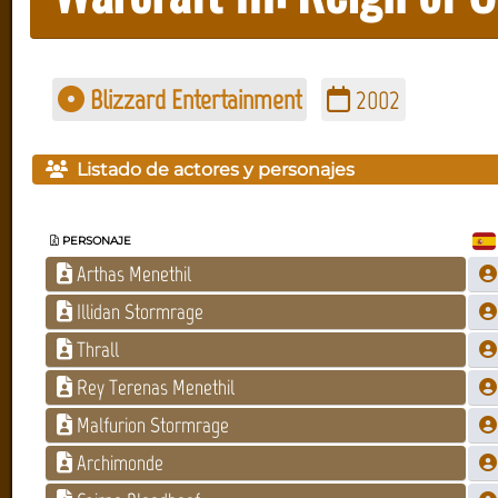
Blizzard Entertainment
2002
Listado de actores y personajes
PERSONAJE
Arthas Menethil
Illidan Stormrage
Thrall
Rey Terenas Menethil
Malfurion Stormrage
Archimonde