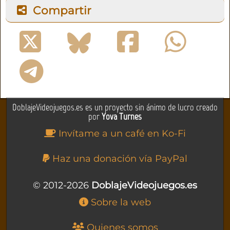
Compartir
DoblajeVideojuegos.es es un proyecto sin ánimo de lucro creado
por
Yova Turnes
Invítame a un café en Ko-Fi
Haz una donación vía PayPal
© 2012-2026
DoblajeVideojuegos.es
Sobre la web
Quienes somos