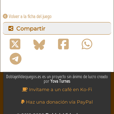
Volver a la ficha del juego
Compartir
DoblajeVideojuegos.es es un proyecto sin ánimo de lucro creado
por
Yova Turnes
Invítame a un café en Ko-Fi
Haz una donación vía PayPal