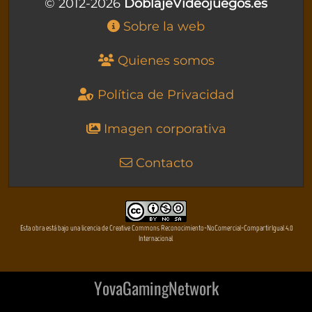
© 2012-2026
DoblajeVideojuegos.es
Sobre la web
Quienes somos
Política de Privacidad
Imagen corporativa
Contacto
Esta obra está bajo una licencia de Creative Commons Reconocimiento-NoComercial-CompartirIgual 4.0
Internacional
YovaGamingNetwork