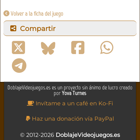
Volver a la ficha del juego
Compartir
DoblajeVideojuegos.es es un proyecto sin ánimo de lucro creado
por
Yova Turnes
Invítame a un café en Ko-Fi
Haz una donación vía PayPal
© 2012-2026
DoblajeVideojuegos.es