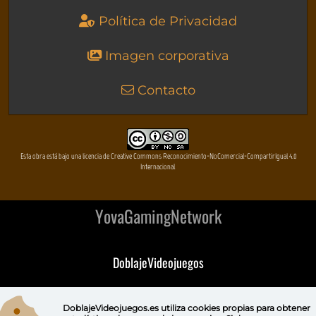
Política de Privacidad
Imagen corporativa
Contacto
Esta obra está bajo una licencia de Creative Commons Reconocimiento-NoComercial-CompartirIgual 4.0
Internacional
YovaGamingNetwork
DoblajeVideojuegos
DeVuego
DoblajeVideojuegos.es utiliza
cookies propias
para obtener