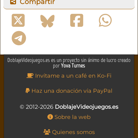
Compartir
DoblajeVideojuegos.es es un proyecto sin ánimo de lucro creado
por
Yova Turnes
Invítame a un café en Ko-Fi
Haz una donación vía PayPal
© 2012-2026
DoblajeVideojuegos.es
Sobre la web
Quienes somos