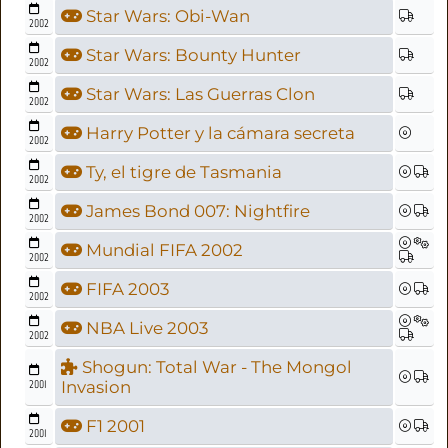
Star Wars: Obi-Wan
2002
Star Wars: Bounty Hunter
2002
Star Wars: Las Guerras Clon
2002
Harry Potter y la cámara secreta
2002
Ty, el tigre de Tasmania
2002
James Bond 007: Nightfire
2002
Mundial FIFA 2002
2002
FIFA 2003
2002
NBA Live 2003
2002
Shogun: Total War - The Mongol
2001
Invasion
F1 2001
2001