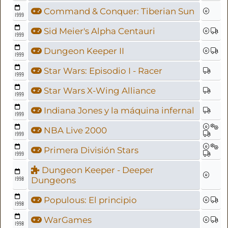
Command & Conquer: Tiberian Sun
1999
Sid Meier's Alpha Centauri
1999
Dungeon Keeper II
1999
Star Wars: Episodio I - Racer
1999
Star Wars X-Wing Alliance
1999
Indiana Jones y la máquina infernal
1999
NBA Live 2000
1999
Primera División Stars
1999
Dungeon Keeper - Deeper
1998
Dungeons
Populous: El principio
1998
WarGames
1998