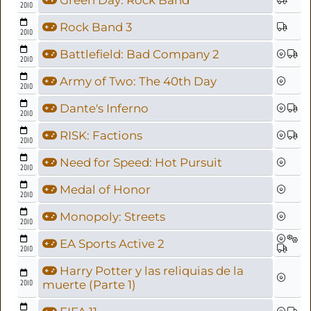
Green Day: Rock Band
2010
Rock Band 3
2010
Battlefield: Bad Company 2
2010
Army of Two: The 40th Day
2010
Dante's Inferno
2010
RISK: Factions
2010
Need for Speed: Hot Pursuit
2010
Medal of Honor
2010
Monopoly: Streets
2010
EA Sports Active 2
2010
Harry Potter y las reliquias de la
2010
muerte (Parte 1)