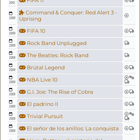
FIFA 11
2010
Command & Conquer: Red Alert 3 -
2009
Uprising
FIFA 10
2009
Rock Band Unplugged
2009
The Beatles: Rock Band
2009
Brütal Legend
2009
NBA Live 10
2009
G.I. Joe: The Rise of Cobra
2009
El padrino II
2009
Trivial Pursuit
2009
El señor de los anillos: La conquista
2009