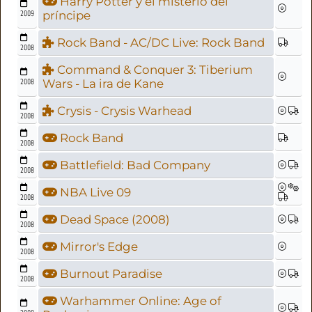
Harry Potter y el misterio del
2009
príncipe
Rock Band - AC/DC Live: Rock Band
2008
Command & Conquer 3: Tiberium
2008
Wars - La ira de Kane
Crysis - Crysis Warhead
2008
Rock Band
2008
Battlefield: Bad Company
2008
NBA Live 09
2008
Dead Space (2008)
2008
Mirror's Edge
2008
Burnout Paradise
2008
Warhammer Online: Age of