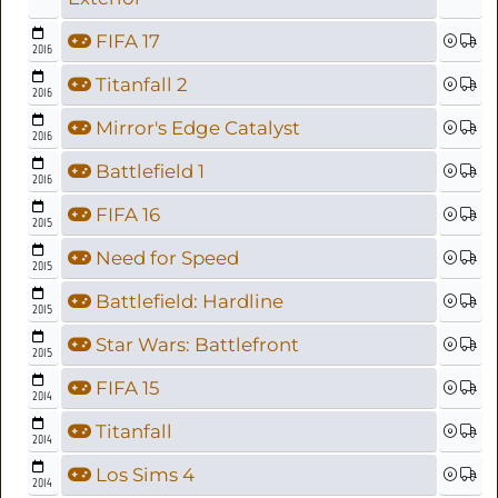
FIFA 17
2016
Titanfall 2
2016
Mirror's Edge Catalyst
2016
Battlefield 1
2016
FIFA 16
2015
Need for Speed
2015
Battlefield: Hardline
2015
Star Wars: Battlefront
2015
FIFA 15
2014
Titanfall
2014
Los Sims 4
2014