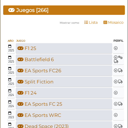
Juegos [266]
Lista
Mosaico
Mostrar como
PERFIL
AÑO
JUEGO
F1 25
2025
Battlefield 6
2025
EA Sports FC26
2025
Split Fiction
2025
F1 24
2024
EA Sports FC 25
2024
EA Sports WRC
2023
Dead Space (2023)