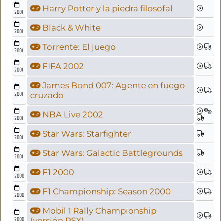
Harry Potter y la piedra filosofal
2001
Black & White
2001
Torrente: El juego
2001
FIFA 2002
2001
James Bond 007: Agente en fuego
2001
cruzado
NBA Live 2002
2001
Star Wars: Starfighter
2001
Star Wars: Galactic Battlegrounds
2001
F1 2000
2000
F1 Championship: Season 2000
2000
Mobil 1 Rally Championship
2000
(versión PSX)