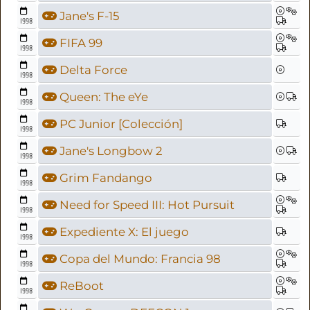
Jane's F-15
1998
FIFA 99
1998
Delta Force
1998
Queen: The eYe
1998
PC Junior [Colección]
1998
Jane's Longbow 2
1998
Grim Fandango
1998
Need for Speed III: Hot Pursuit
1998
Expediente X: El juego
1998
Copa del Mundo: Francia 98
1998
ReBoot
1998