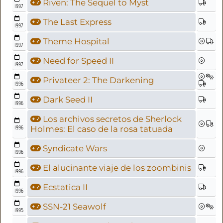
Riven: The Sequel to Myst
1997
The Last Express
1997
Theme Hospital
1997
Need for Speed II
1997
Privateer 2: The Darkening
1996
Dark Seed II
1996
Los archivos secretos de Sherlock
1996
Holmes: El caso de la rosa tatuada
Syndicate Wars
1996
El alucinante viaje de los zoombinis
1996
Ecstatica II
1996
SSN-21 Seawolf
1995