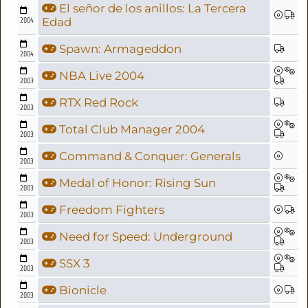
El señor de los anillos: La Tercera
2004
Edad
Spawn: Armageddon
2004
NBA Live 2004
2003
RTX Red Rock
2003
Total Club Manager 2004
2003
Command & Conquer: Generals
2003
Medal of Honor: Rising Sun
2003
Freedom Fighters
2003
Need for Speed: Underground
2003
SSX 3
2003
Bionicle
2003