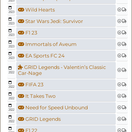
2023
Wild Hearts
2023
Star Wars Jedi: Survivor
2023
F1 23
2023
Immortals of Aveum
2023
EA Sports FC 24
2023
GRID Legends - Valentin’s Classic
2022
Car-Nage
FIFA 23
2022
It Takes Two
2022
Need for Speed Unbound
2022
GRID Legends
2022
F1 22