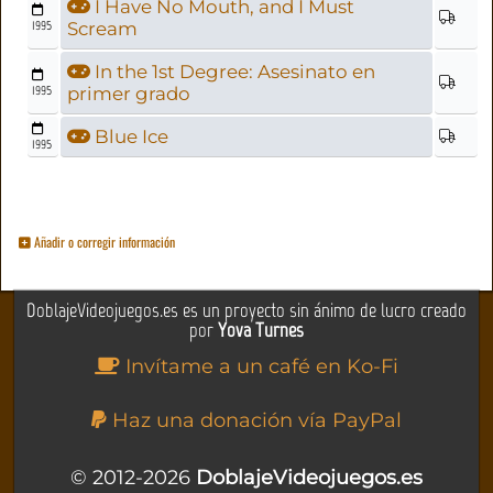
I Have No Mouth, and I Must
1995
Scream
In the 1st Degree: Asesinato en
1995
primer grado
Blue Ice
1995
Añadir o corregir información
DoblajeVideojuegos.es es un proyecto sin ánimo de lucro creado
por
Yova Turnes
Invítame a un café en Ko-Fi
Haz una donación vía PayPal
© 2012-2026
DoblajeVideojuegos.es