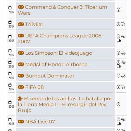
Command & Conquer 3: Tiberium
2007
Wars
Triiviial
2007
UEFA Champions League 2006–
2007
2007
Los Simpson: El videojuego
2007
Medal of Honor: Airborne
2007
Burnout Dominator
2007
FIFA 08
2007
El señor de los anillos: La batalla por
la Tierra Media II - El resurgir del Rey
2006
Brujo
NBA Live 07
2006