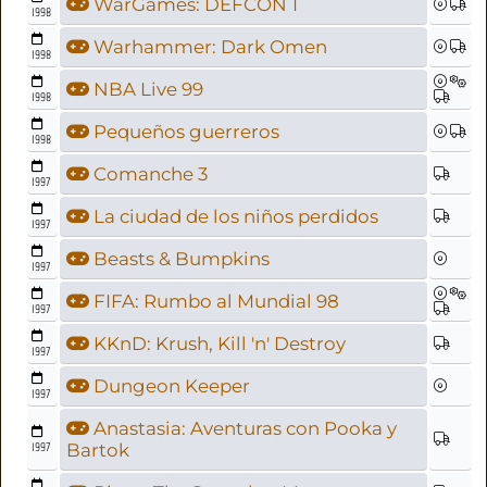
WarGames: DEFCON 1
1998
Warhammer: Dark Omen
1998
NBA Live 99
1998
Pequeños guerreros
1998
Comanche 3
1997
La ciudad de los niños perdidos
1997
Beasts & Bumpkins
1997
FIFA: Rumbo al Mundial 98
1997
KKnD: Krush, Kill 'n' Destroy
1997
Dungeon Keeper
1997
Anastasia: Aventuras con Pooka y
1997
Bartok