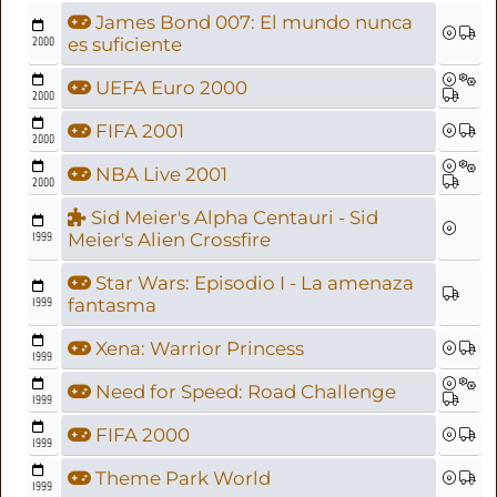
James Bond 007: El mundo nunca
2000
es suficiente
UEFA Euro 2000
2000
FIFA 2001
2000
NBA Live 2001
2000
Sid Meier's Alpha Centauri - Sid
1999
Meier's Alien Crossfire
Star Wars: Episodio I - La amenaza
1999
fantasma
Xena: Warrior Princess
1999
Need for Speed: Road Challenge
1999
FIFA 2000
1999
Theme Park World
1999