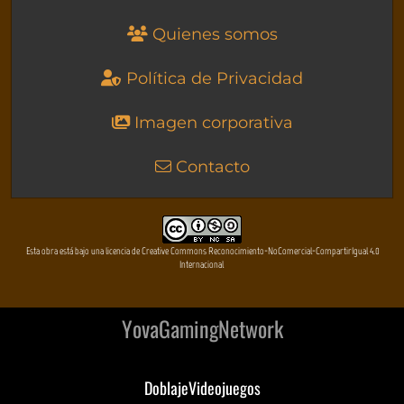
Quienes somos
Política de Privacidad
Imagen corporativa
Contacto
Esta obra está bajo una licencia de Creative Commons Reconocimiento-NoComercial-CompartirIgual 4.0
Internacional
YovaGamingNetwork
DoblajeVideojuegos