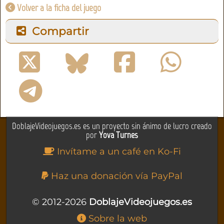
Volver a la ficha del juego
Compartir
DoblajeVideojuegos.es es un proyecto sin ánimo de lucro creado
por
Yova Turnes
Invítame a un café en Ko-Fi
Haz una donación vía PayPal
© 2012-2026
DoblajeVideojuegos.es
Sobre la web