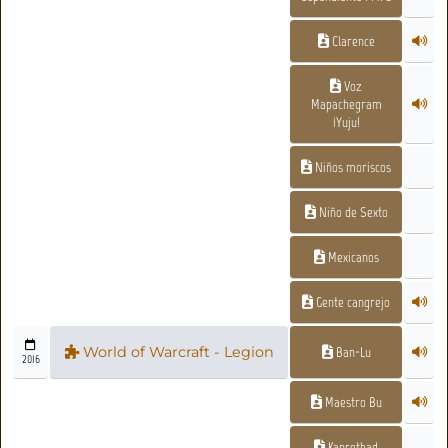
Clarence
Voz
Mapachegram
¡Yuju!
Niños moriscos
Niño de Sexto
Mexicanos
Gente cangrejo
World of Warcraft - Legion
Ban-Lu
2016
Maestro Bu
Kanrethad