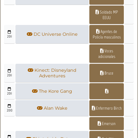
Soldado MP
EEUU
Agentes de
DC Universe Online
2011
Policía masculinos
Voces
adicionales
Kinect: Disneyland
Bruce
2011
Adventures
The Kore Gang
2011
Alan Wake
Enfermero Birch
2010
Emerson