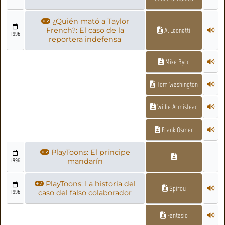
¿Quién mató a Taylor
French?: El caso de la
Al Leonetti
1996
reportera indefensa
Mike Byrd
Tom Washington
Willie Armistead
Frank Osmer
PlayToons: El príncipe
1996
mandarín
PlayToons: La historia del
Spirou
1996
caso del falso colaborador
Fantasio