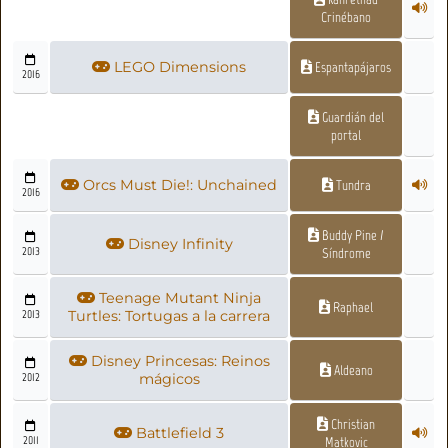
Crinébano
LEGO Dimensions
Espantapájaros
2016
Guardián del
portal
Orcs Must Die!: Unchained
Tundra
2016
Buddy Pine /
Disney Infinity
2013
Síndrome
Teenage Mutant Ninja
Raphael
2013
Turtles: Tortugas a la carrera
Disney Princesas: Reinos
Aldeano
2012
mágicos
Christian
Battlefield 3
2011
Matkovic