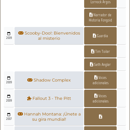
Lornock Argos
Narrador de
Historia Fongoid
Scooby-Doo!: Bienvenidos
Guardia
2009
al misterio
Tim Toiler
Seth Angler
Voces
Shadow Complex
2009
adicionales
Voces
Fallout 3 - The Pitt
2009
adicionales
Hannah Montana: ¡Únete a
2007
su gira mundial!