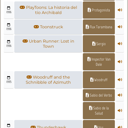
PlayToons: La historia del
Protagonista
1996
tío Archibald
Toonstruck
Flux Tarambana
1996
Urban Runner: Lost in
Sergio
1996
Town
Inspector Van
Dale
Woodruff and the
Woodruff
1995
Schnibble of Azimuth
Sabio del Verbo
Sabio de la
Salud
Thunderhawk
Voz