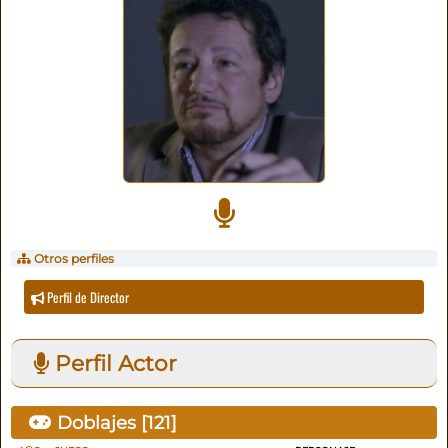
Otros perfiles
Perfil de Director
Perfil Actor
Doblajes [
121
]