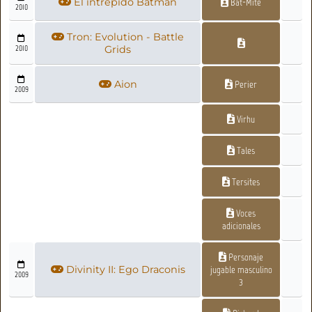
El intrépido Batman
Bat-Mite
2010
Tron: Evolution - Battle
2010
Grids
Aion
Perier
2009
Virhu
Tales
Tersites
Voces
adicionales
Personaje
Divinity II: Ego Draconis
jugable masculino
2009
3