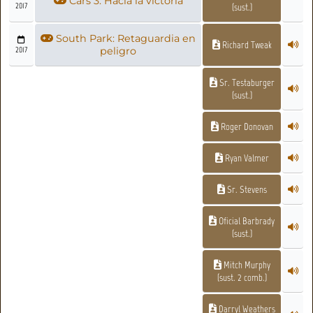
Cars 3: Hacia la victoria
2017
(sust.)
South Park: Retaguardia en
Richard Tweak
2017
peligro
Sr. Testaburger
(sust.)
Roger Donovan
Ryan Valmer
Sr. Stevens
Oficial Barbrady
(sust.)
Mitch Murphy
(sust. 2 comb.)
Darryl Weathers