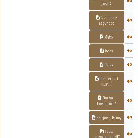
(sust. 2)
Guardia de
seguridad
Matty
Jason
Petey
Pueblerino 1
(sust. 1)
Cleetus /
Pueblerino 3
Banquero Benny
Todd,
dependiente 1 MFC