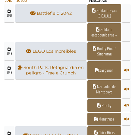
AÑO
JUEGO
PERSONAJE
Soldado Ryan
Battlefield 2042
2021
(E.E.U.U.)
Soldado
estadounidense 4
Buddy Pine /
LEGO Los Increíbles
2018
Síndrome
South Park: Retaguardia en
Zarganor
2018
peligro - Trae a Crunch
Narrador de
Mentabaya
Pinchy
Monstruos
Chick Hicks