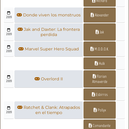
Richard
Donde viven los monstruos
Alexander
2009
Jak and Daxter: La frontera
Jak
2009
perdida
Marvel Super Hero Squad
M.O.D.O.K.
2009
Hulk
Florian
Overlord II
2009
Almaverde
Esbirros
Ratchet & Clank: Atrapados
Pollyx
2009
en el tiempo
Comandante