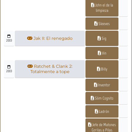
John el de la
limpieza
Sleeves
Jak II: El renegado
Sig
2003
Vin
Ratchet & Clank 2:
Billy
2003
Totalmente a tope
Inventor
Slim Cognito
Ladrón
Jefe de Matones
Gorilas a Pilas