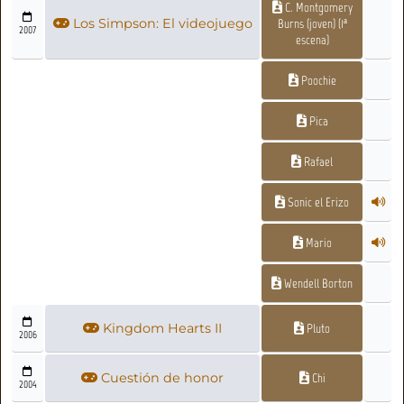
C. Montgomery
Los Simpson: El videojuego
Burns (joven) (1ª
2007
escena)
Poochie
Pica
Rafael
Sonic el Erizo
Mario
Wendell Borton
Kingdom Hearts II
Pluto
2006
Cuestión de honor
Chi
2004