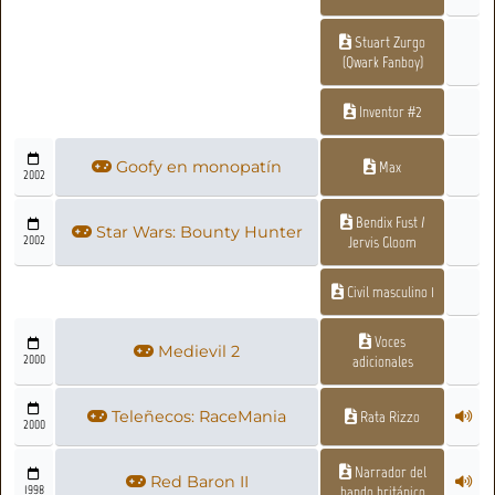
Stuart Zurgo
(Qwark Fanboy)
Inventor #2
Goofy en monopatín
Max
2002
Bendix Fust /
Star Wars: Bounty Hunter
2002
Jervis Gloom
Civil masculino 1
Voces
Medievil 2
2000
adicionales
Teleñecos: RaceMania
Rata Rizzo
2000
Narrador del
Red Baron II
1998
bando británico