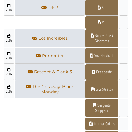
Jak 3
Sig
2004
Vin
Buddy Pine /
Los Increíbles
2004
Síndrome
Perimeter
Voz Harkback
2004
Ratchet & Clank 3
Presidente
2004
The Getaway: Black
Levi Stratov
2004
Monday
Sargento
Stoppard
Jimmer Collins