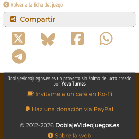
Volver a la ficha del juego
Compartir
DoblajeVideojuegos.es es un proyecto sin ánimo de lucro creado
por
Yova Turnes
Invítame a un café en Ko-Fi
Haz una donación vía PayPal
© 2012-2026
DoblajeVideojuegos.es
Sobre la web