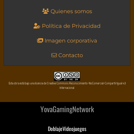
Quienes somos
Política de Privacidad
Imagen corporativa
Contacto
Esta obra está bajo una licencia de Creative Commons Reconocimiento-NoComercial-CompartirIgual 4.0
Internacional
YovaGamingNetwork
DoblajeVideojuegos