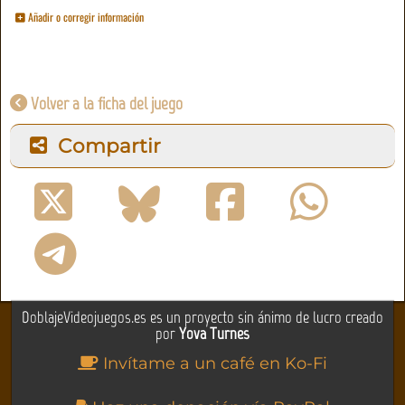
Añadir o corregir información
Volver a la ficha del juego
Compartir
DoblajeVideojuegos.es es un proyecto sin ánimo de lucro creado
por
Yova Turnes
Invítame a un café en Ko-Fi