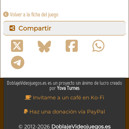
Volver a la ficha del juego
Compartir
DoblajeVideojuegos.es es un proyecto sin ánimo de lucro creado
por
Yova Turnes
Invítame a un café en Ko-Fi
Haz una donación vía PayPal
© 2012-2026
DoblajeVideojuegos.es