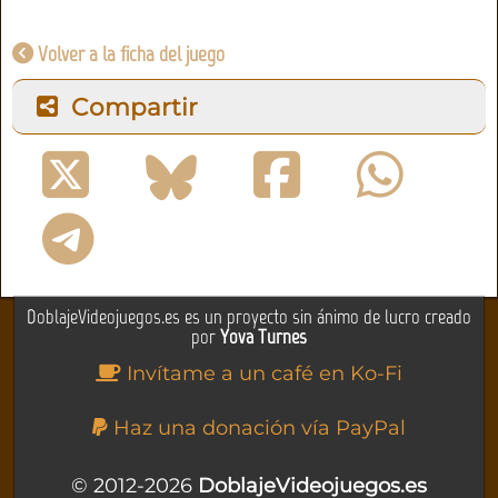
Volver a la ficha del juego
Compartir
DoblajeVideojuegos.es es un proyecto sin ánimo de lucro creado
por
Yova Turnes
Invítame a un café en Ko-Fi
Haz una donación vía PayPal
© 2012-2026
DoblajeVideojuegos.es