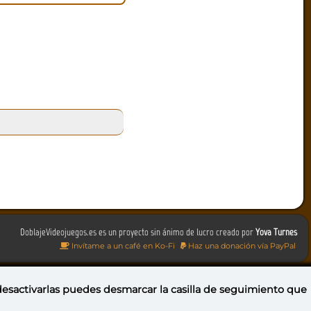
DoblajeVideojuegos.es es un proyecto sin ánimo de lucro creado por
Yova Turnes
Invítame a un café en Ko-Fi
Haz una donación vía PayPal
 desactivarlas puedes
desmarcar la casilla de seguimiento
que