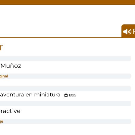
F
r
 Muñoz
ginal
 aventura en miniatura
1999
ractive
je