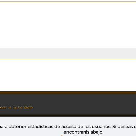
orativa
Contacto
ara obtener estadísticas de acceso de los usuarios. Si deseas
encontrarás abajo.
Esta obra está bajo una licencia de Creative Commons Reconocimiento-NoComercial-CompartirIgual 4.0 Internacional