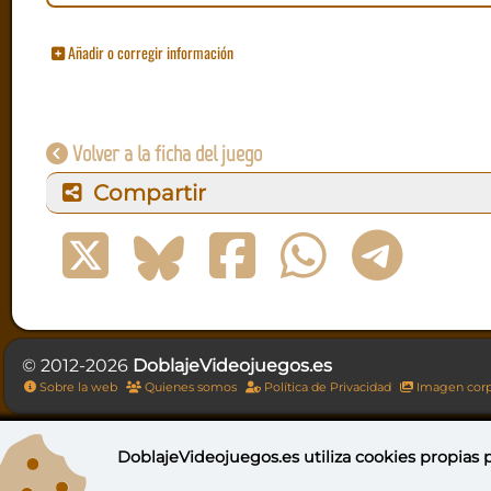
Añadir o corregir información
Volver a la ficha del juego
Compartir
© 2012-2026
DoblajeVideojuegos.es
Sobre la web
Quienes somos
Política de Privacidad
Imagen corp
DoblajeVideojuegos.es utiliza
cookies propias
p