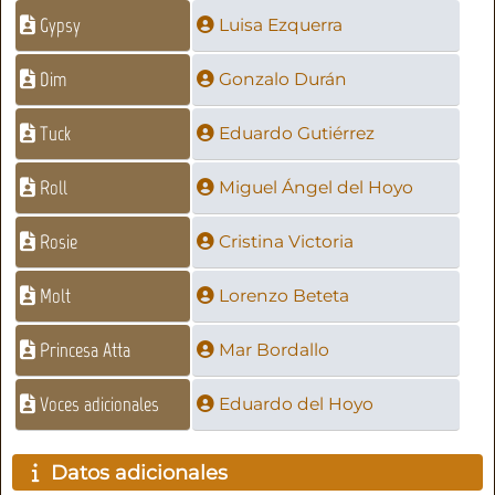
Gypsy
Luisa Ezquerra
Dim
Gonzalo Durán
Tuck
Eduardo Gutiérrez
Roll
Miguel Ángel del Hoyo
Rosie
Cristina Victoria
Molt
Lorenzo Beteta
Princesa Atta
Mar Bordallo
Voces adicionales
Eduardo del Hoyo
Datos adicionales