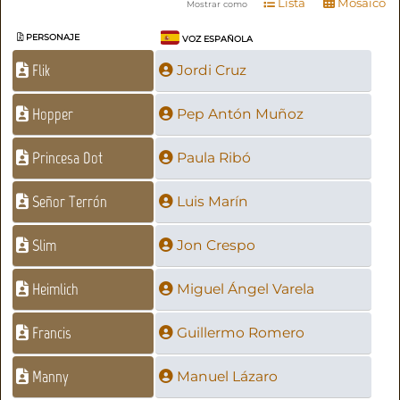
Lista
Mosaico
Mostrar como
PERSONAJE
VOZ ESPAÑOLA
Flik
Jordi Cruz
Hopper
Pep Antón Muñoz
Princesa Dot
Paula Ribó
Señor Terrón
Luis Marín
Slim
Jon Crespo
Heimlich
Miguel Ángel Varela
Francis
Guillermo Romero
Manny
Manuel Lázaro