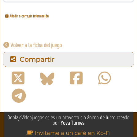
Añadir o corregir información
Volver a la ficha del juego
Compartir
DoblajeVideojuegos.es es un proyecto sin ánimo de lucro creado
por
Yova Turnes
Invítame a un café en Ko-Fi