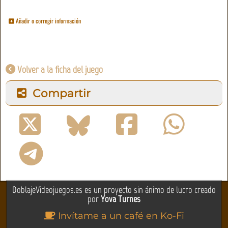
Añadir o corregir información
Volver a la ficha del juego
Compartir
DoblajeVideojuegos.es es un proyecto sin ánimo de lucro creado
por
Yova Turnes
Invítame a un café en Ko-Fi