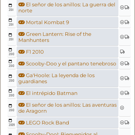
El señor de los anillos: La guerra del
2011
norte
Mortal Kombat 9
2011
Green Lantern: Rise of the
2011
Manhunters
F1 2010
2010
Scooby-Doo y el pantano tenebroso
2010
Ga'Hoole: La leyenda de los
2010
guardianes
El intrépido Batman
2010
El señor de los anillos: Las aventuras
2010
de Aragorn
LEGO Rock Band
2009
Scooby-Doo!: Bienvenidos al