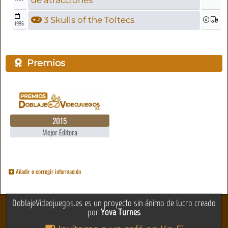
de atracciones
3 Skulls of the Toltecs
1996
Premios
2015
Mejor Editora
Añadir o corregir información
DoblajeVideojuegos.es es un proyecto sin ánimo de lucro creado
por
Yova Turnes