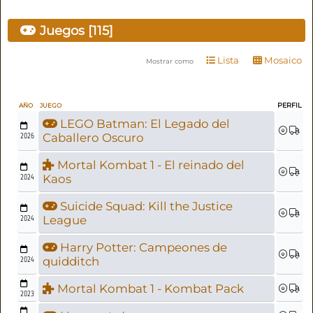
Juegos [115]
Lista
Mosaico
Mostrar como
PERFIL
AÑO
JUEGO
LEGO Batman: El Legado del
2026
Caballero Oscuro
Mortal Kombat 1 - El reinado del
2024
Kaos
Suicide Squad: Kill the Justice
2024
League
Harry Potter: Campeones de
2024
quidditch
Mortal Kombat 1 - Kombat Pack
2023