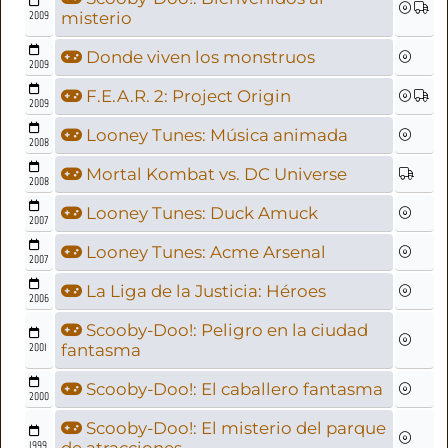
2009
misterio
Donde viven los monstruos
2009
F.E.A.R. 2: Project Origin
2009
Looney Tunes: Música animada
2008
Mortal Kombat vs. DC Universe
2008
Looney Tunes: Duck Amuck
2007
Looney Tunes: Acme Arsenal
2007
La Liga de la Justicia: Héroes
2006
Scooby-Doo!: Peligro en la ciudad
2001
fantasma
Scooby-Doo!: El caballero fantasma
2000
Scooby-Doo!: El misterio del parque
1999