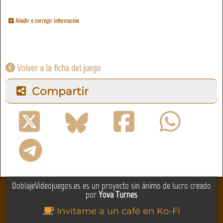
Añadir o corregir información
Volver a la ficha del juego
Compartir
DoblajeVideojuegos.es es un proyecto sin ánimo de lucro creado
por
Yova Turnes
Invítame a un café en Ko-Fi