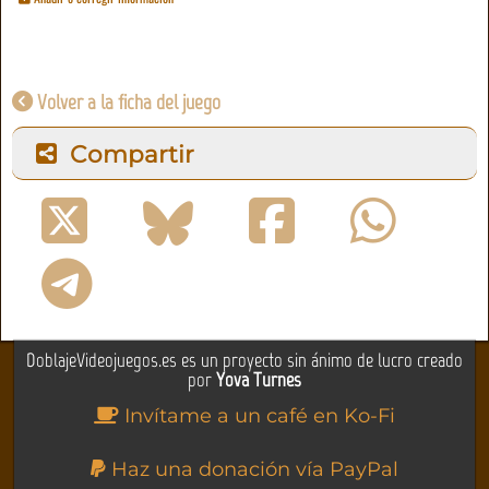
Volver a la ficha del juego
Compartir
DoblajeVideojuegos.es es un proyecto sin ánimo de lucro creado
por
Yova Turnes
Invítame a un café en Ko-Fi
Haz una donación vía PayPal