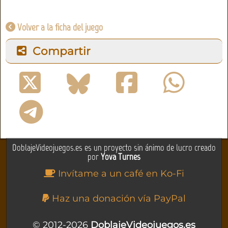
Volver a la ficha del juego
Compartir
DoblajeVideojuegos.es es un proyecto sin ánimo de lucro creado
por
Yova Turnes
Invítame a un café en Ko-Fi
Haz una donación vía PayPal
© 2012-2026
DoblajeVideojuegos.es