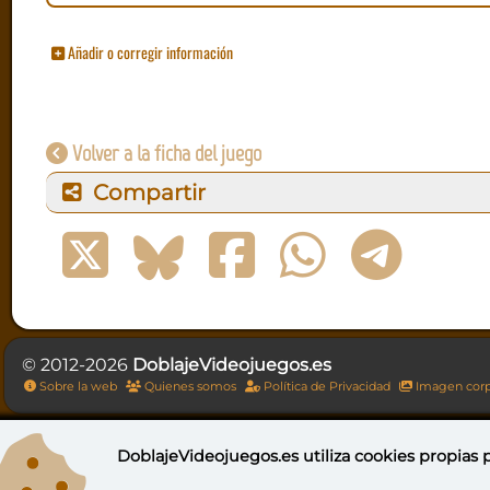
Añadir o corregir información
Volver a la ficha del juego
Compartir
© 2012-2026
DoblajeVideojuegos.es
Sobre la web
Quienes somos
Política de Privacidad
Imagen corp
DoblajeVideojuegos.es utiliza
cookies propias
p