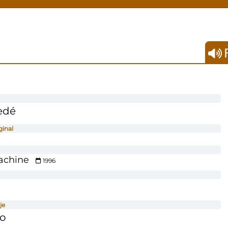
F
edé
ginal
achine
1996
je
co