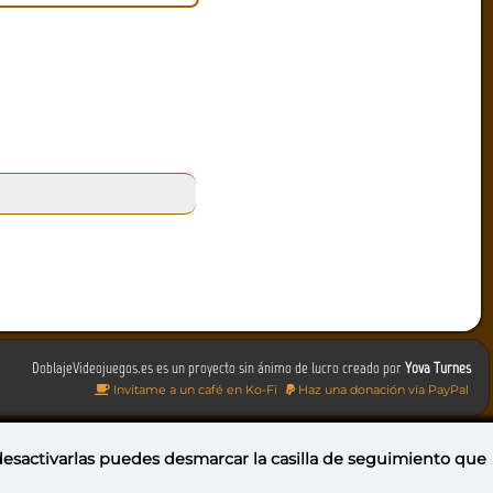
DoblajeVideojuegos.es es un proyecto sin ánimo de lucro creado por
Yova Turnes
Invítame a un café en Ko-Fi
Haz una donación vía PayPal
 desactivarlas puedes
desmarcar la casilla de seguimiento
que