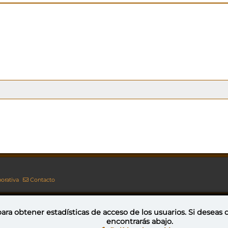
orativa
Contacto
ara obtener estadísticas de acceso de los usuarios. Si deseas
encontrarás abajo.
Esta obra está bajo una licencia de Creative Commons Reconocimiento-NoComercial-CompartirIgual 4.0 Internacional