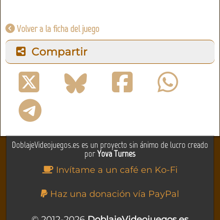
Volver a la ficha del juego
Compartir
DoblajeVideojuegos.es es un proyecto sin ánimo de lucro creado
por
Yova Turnes
Invítame a un café en Ko-Fi
Haz una donación vía PayPal
© 2012-2026
DoblajeVideojuegos.es