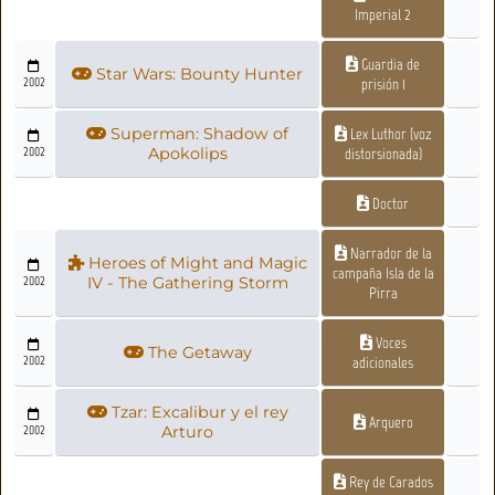
Imperial 2
Guardia de
Star Wars: Bounty Hunter
2002
prisión 1
Superman: Shadow of
Lex Luthor (voz
2002
Apokolips
distorsionada)
Doctor
Narrador de la
Heroes of Might and Magic
campaña Isla de la
2002
IV - The Gathering Storm
Pirra
Voces
The Getaway
2002
adicionales
Tzar: Excalibur y el rey
Arquero
2002
Arturo
Rey de Carados