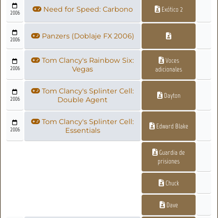
Need for Speed: Carbono
Exótico 2
2006
Panzers (Doblaje FX 2006)
2006
Tom Clancy's Rainbow Six:
Voces
2006
Vegas
adicionales
Tom Clancy's Splinter Cell:
Dayton
2006
Double Agent
Tom Clancy's Splinter Cell:
Edward Blake
2006
Essentials
Guardia de
prisiones
Chuck
Dave