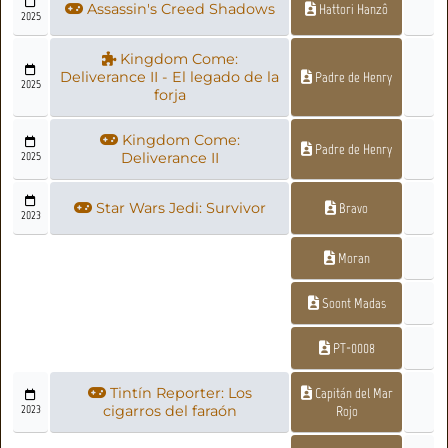
Assassin's Creed Shadows
Hattori Hanzô
2025
Kingdom Come:
Deliverance II - El legado de la
Padre de Henry
2025
forja
Kingdom Come:
Padre de Henry
2025
Deliverance II
Star Wars Jedi: Survivor
Bravo
2023
Moran
Soont Madas
PT-0008
Tintín Reporter: Los
Capitán del Mar
2023
cigarros del faraón
Rojo