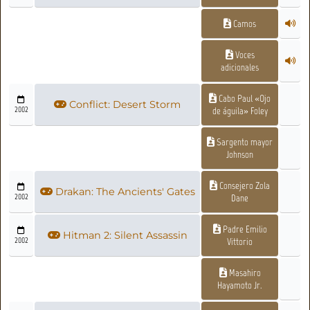
Camos
Voces
adicionales
Cabo Paul «Ojo
Conflict: Desert Storm
2002
de águila» Foley
Sargento mayor
Johnson
Consejero Zola
Drakan: The Ancients' Gates
2002
Dane
Padre Emilio
Hitman 2: Silent Assassin
2002
Vittorio
Masahiro
Hayamoto Jr.