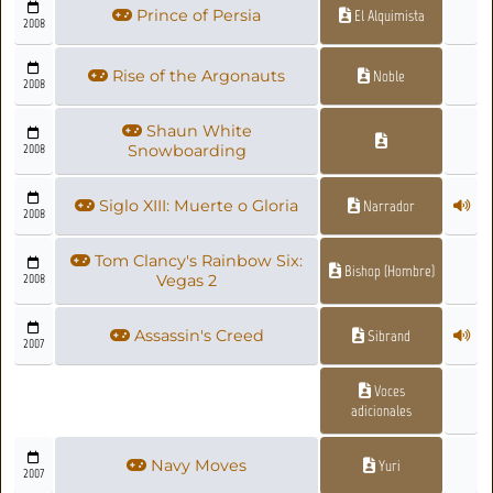
Prince of Persia
El Alquimista
2008
Rise of the Argonauts
Noble
2008
Shaun White
2008
Snowboarding
Siglo XIII: Muerte o Gloria
Narrador
2008
Tom Clancy's Rainbow Six:
Bishop (Hombre)
2008
Vegas 2
Assassin's Creed
Sibrand
2007
Voces
adicionales
Navy Moves
Yuri
2007