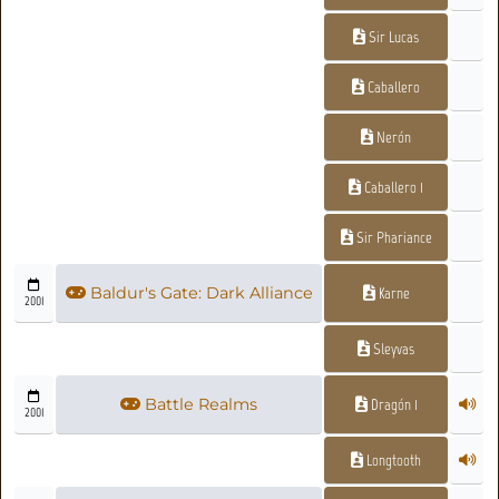
Sir Lucas
Caballero
Nerón
Caballero 1
Sir Phariance
Baldur's Gate: Dark Alliance
Karne
2001
Sleyvas
Battle Realms
Dragón 1
2001
Longtooth