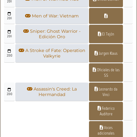
2011
Men of War: Vietnam
2011
Sniper: Ghost Warrior -
El Tejón
2011
Edición Oro
A Stroke of Fate: Operation
Jurgen Klaus
2010
Valkyrie
Oficiales de las
SS
Assassin's Creed: La
Leonardo da
2010
Hermandad
Vinci
Federico
Auditore
Voces
adicionales