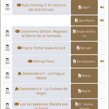
Epic Mickey 2: El retorno
Gilbert
2012
de dos héroes
Cabra Macho
Gerónimo Stilton: Regreso
Dragón del Arco
2012
al Reino de la Fantasía
Iris
Harry Potter para Kinect
Narrador
2012
Killing Floor
Voz masculina 1
2012
Darksiders II - La Fragua
Muerte
2012
Abisal
Darksiders II - La Tumba de
Muerte
2012
Argul
Los Vengadores: Batalla por
Dr. Stephen
2012
la Tierra
Strange