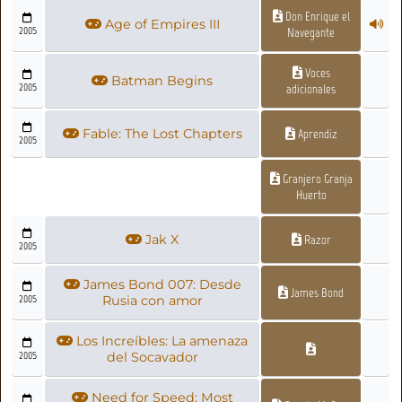
Don Enrique el
Age of Empires III
2005
Navegante
Voces
Batman Begins
2005
adicionales
Fable: The Lost Chapters
Aprendiz
2005
Granjero Granja
Huerto
Jak X
Razor
2005
James Bond 007: Desde
James Bond
2005
Rusia con amor
Los Increíbles: La amenaza
2005
del Socavador
Need for Speed: Most