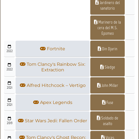
Jardinero del
sanatorio
Marinero de la
cera del M.S.
Epomeo
Fortnite
Din Djarin
2022
Tom Clancy's Rainbow Six:
Sledge
2022
Extraction
Alfred Hitchcock – Vertigo
John Miller
2021
Apex Legends
Fuse
2021
Soldado de
Star Wars Jedi: Fallen Order
2019
asalto
Tom Clancy's Ghost Recon:
Voces