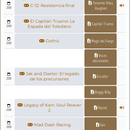
Teniente Riley
C-12: Resistencia final
2001
Vaughan
El Capitán Trueno: La
Capitán Trueno
2001
Espada del Toledano
Gothic
Mago del Fuego
2001
Voces
adicionales
Jak and Daxter: El legado
Escultor
2001
de los precursores
Boggy Billy
Legacy of Kain: Soul Reaver
Raziel
2001
2
Mad Dash Racing
Gex
2001