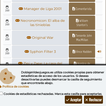
Manager de Liga 2001
Comentarista
2001
Necronomicon: El alba de
William
2001
las tinieblas
Stanton's
Teniente John
Original War
2001
MacMillan
Syphon Filter 3
Vince Hadden
2001
Zipi y Zape: La casa del
Hombre de
2001
terror
negro
DoblajeVideojuegos.es utiliza
cookies propias
para obtener
estadísticas de acceso de los usuarios. Si deseas
Baldur's Gate II: Shadows of
desactivarlas puedes
desmarcar la casilla de seguimiento
2000
Amn
que encontrarás abajo.
Política de cookies
El Capitán Trueno en la
Cookies de estadísticas rechazadas. Marca esta casilla para aceptarlas.
Capitán Trueno
2000
Montaña de los Suspiros
Aceptar
Rechazar