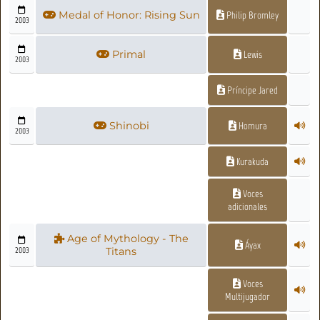
Medal of Honor: Rising Sun
Philip Bromley
2003
Primal
Lewis
2003
Príncipe Jared
Shinobi
Homura
2003
Kurakuda
Voces
adicionales
Age of Mythology - The
Áyax
2003
Titans
Voces
Multijugador