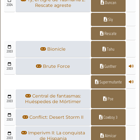
Duncan
2004
Rescate agreste
Sly
Rescate
Bionicle
Tahu
2003
Brute Force
Gunther
2003
Supermutante
Central de fantasmas:
Poe
2003
Huéspedes de Mórtimer
Conflict: Desert Storm II
Cowboy 3
2003
Imperivm II: La conquista
Almícar
2003
de Hispania