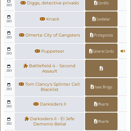
Diggs, detective privado
Cerdito
2013
Knack
Gundahar
2013
Omerta: City of Gangsters
Protagonista
2013
Puppeteer
General Cerdo
2013
Battlefield 4 - Second
2013
Assault
Tom Clancy's Splinter Cell:
Isaac Briggs
2013
Blacklist
Darksiders II
Muerte
2012
Darksiders II - El Jefe
Muerte
2012
Demonio Belial