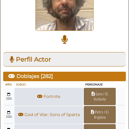
Perfil Actor
Doblajes [
282
]
AÑO
JUEGO
PERSONAJE
Geno / El
Fortnite
2026
Visitante
Petro / El
God of War: Sons of Sparta
2026
Krypteia