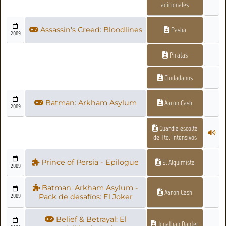
adicionales
Assassin's Creed: Bloodlines
Pasha
2009
Piratas
Ciudadanos
Batman: Arkham Asylum
Aaron Cash
2009
Guardia escolta
de Tto. Intensivos
Prince of Persia - Epilogue
El Alquimista
2009
Batman: Arkham Asylum -
Aaron Cash
2009
Pack de desafíos: El Joker
Belief & Betrayal: El
Jonathan Danter