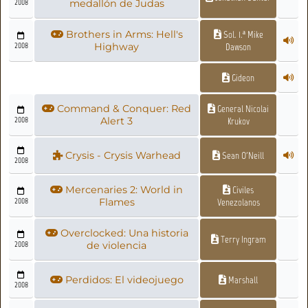
2008
medallón de Judas
Brothers in Arms: Hell's
Sol. 1.ª Mike
2008
Highway
Dawson
Gideon
Command & Conquer: Red
General Nicolai
2008
Alert 3
Krukov
Crysis - Crysis Warhead
Sean O'Neill
2008
Mercenaries 2: World in
Civiles
2008
Flames
Venezolanos
Overclocked: Una historia
Terry Ingram
2008
de violencia
Perdidos: El videojuego
Marshall
2008