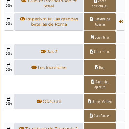
Fallout: Brotherhood of
Voces
2004
Steel
adicionales
Imperivm III: Las grandes
Elefante de
2004
batallas de Roma
Guerra
Guerillero
Jak 3
Ciber Errol
2004
Los Increíbles
Dug
2004
Radio del
ejército
ObsCure
Denny Walden
2004
Alan Garner
Ty, el tigre de Tasmania 2: