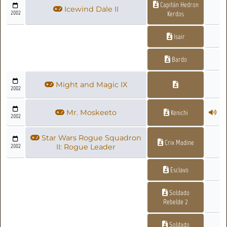
Capitán Hedron
Icewind Dale II
2002
Kerdos
Isair
Bardo
Might and Magic IX
2002
Mr. Moskeeto
Kenichi
2002
Star Wars Rogue Squadron
Crix Madine
2002
II: Rogue Leader
Esclavo
Soldado
Rebelde 2
Soldado