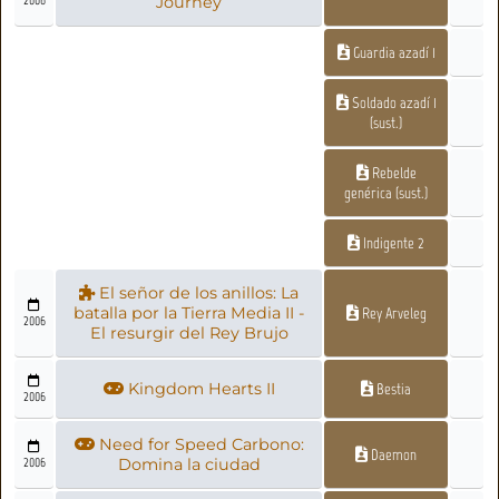
Journey
Guardia azadí 1
Soldado azadí 1
(sust.)
Rebelde
genérica (sust.)
Indigente 2
El señor de los anillos: La
batalla por la Tierra Media II -
Rey Arveleg
2006
El resurgir del Rey Brujo
Kingdom Hearts II
Bestia
2006
Need for Speed Carbono:
Daemon
2006
Domina la ciudad