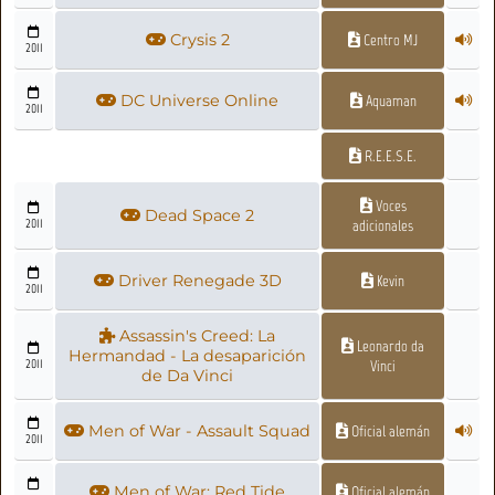
Crysis 2
Centro MJ
2011
DC Universe Online
Aquaman
2011
R.E.E.S.E.
Voces
Dead Space 2
2011
adicionales
Driver Renegade 3D
Kevin
2011
Assassin's Creed: La
Leonardo da
Hermandad - La desaparición
2011
Vinci
de Da Vinci
Men of War - Assault Squad
Oficial alemán
2011
Men of War: Red Tide
Oficial alemán