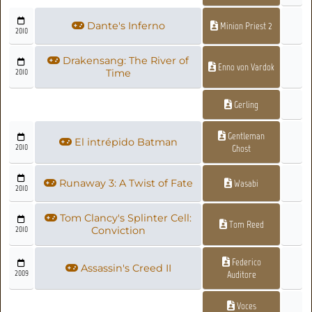
Dante's Inferno
Minion Priest 2
2010
Drakensang: The River of
Enno von Vardok
2010
Time
Gerling
Gentleman
El intrépido Batman
2010
Ghost
Runaway 3: A Twist of Fate
Wasabi
2010
Tom Clancy's Splinter Cell:
Tom Reed
2010
Conviction
Federico
Assassin's Creed II
2009
Auditore
Voces