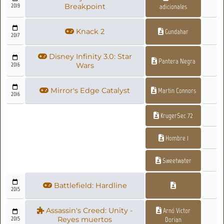
2019
Breakpoint
adicionales
Knack 2
Gundahar
2017
Disney Infinity 3.0: Star
Pantera Negra
2016
Wars
Mirror's Edge Catalyst
Martin Connors
2016
KrugerSec 72
Hombre 1
Sweetwater
Battlefield: Hardline
2015
Assassin's Creed: Unity -
Arnó Victor
2015
Reyes muertos
Dorian