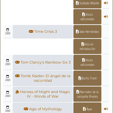
Soldado Atlante
Voces
adicionales
Time Crisis 3
Jake Hernández
2003
Voz en
introducción
Voces
Tom Clancy's Rainbow Six 3
2003
adicionales
Tomb Raider: El ángel de la
Kurtis Trent
2003
oscuridad
Heroes of Might and Magic
Narrador de la
2003
IV - Winds of War
campaña Rivales
Age of Mythology
Áyax
2002