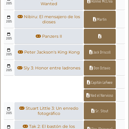
Ronnie McCrea
2005
Wanted
Nibiru: El mensajero de los
Martin
2005
dioses
Panzers II
2005
Peter Jackson's King Kong
Jack Driscoll
2005
Sly 3: Honor entre ladrones
Don Octavio
2005
Capitán LeFwee
Ned el Nervioso
Stuart Little 3: Un enredo
Sr. Stout
2005
fotográfico
Tak 2: El bastón de los
Pins (Princesa)