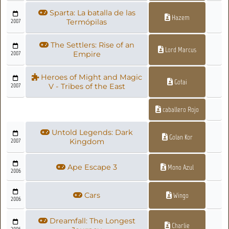
Sparta: La batalla de las
Hazem
2007
Termópilas
The Settlers: Rise of an
Lord Marcus
2007
Empire
Heroes of Might and Magic
Gotai
2007
V - Tribes of the East
caballero Rojo
Untold Legends: Dark
Golan Kor
2007
Kingdom
Ape Escape 3
Mono Azul
2006
Cars
Wingo
2006
Dreamfall: The Longest
Charlie
2006