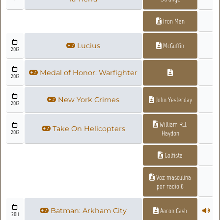
Iron Man
Lucius
McGuffin
2012
Medal of Honor: Warfighter
2012
New York Crimes
John Yesterday
2012
William R.J.
Take On Helicopters
2012
Haydon
Golfista
Voz masculina
por radio 6
Batman: Arkham City
Aaron Cash
2011