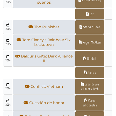
2005
sueños
Lok
The Punisher
Stacker Dave
2005
Tom Clancy's Rainbow Six:
Roger McAllen
2005
Lockdown
Baldur's Gate: Dark Alliance
Omduil
2004
II
Jherek
Cabo Bruce
Conflict: Vietnam
2004
«Junior» Lesh
Voces
Cuestión de honor
2004
adicionales