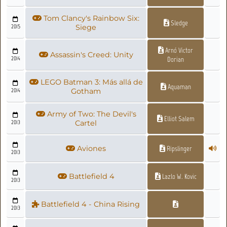
Tom Clancy's Rainbow Six:
Sledge
2015
Siege
Arnó Victor
Assassin's Creed: Unity
2014
Dorian
LEGO Batman 3: Más allá de
Aquaman
2014
Gotham
Army of Two: The Devil's
Elliot Salem
2013
Cartel
Aviones
Ripslinger
2013
Battlefield 4
Lazlo W. Kovic
2013
Battlefield 4 - China Rising
2013