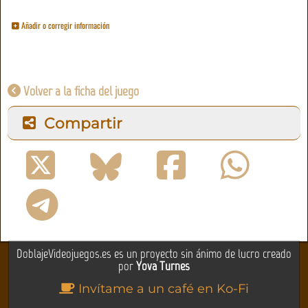
Añadir o corregir información
Volver a la ficha del juego
Compartir
DoblajeVideojuegos.es es un proyecto sin ánimo de lucro creado
por
Yova Turnes
Invítame a un café en Ko-Fi