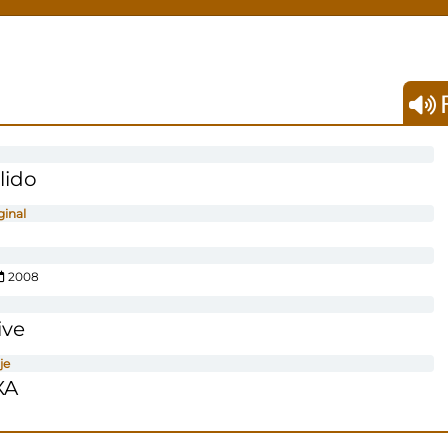
F
lido
ginal
2008
ive
je
XA