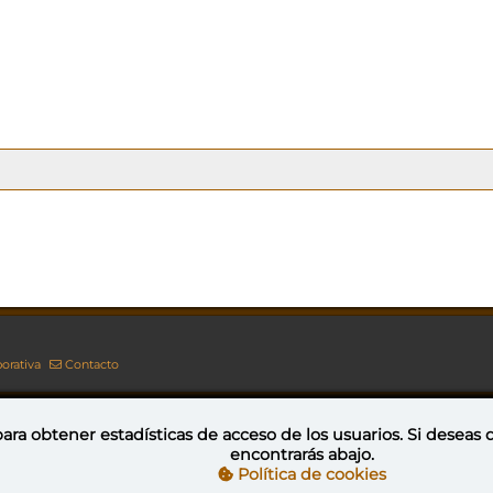
orativa
Contacto
ara obtener estadísticas de acceso de los usuarios. Si deseas
encontrarás abajo.
Esta obra está bajo una licencia de Creative Commons Reconocimiento-NoComercial-CompartirIgual 4.0 Internacional
Política de cookies