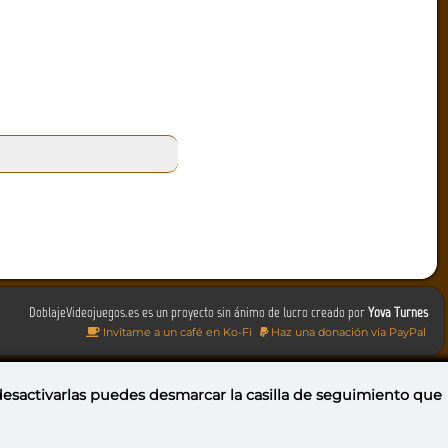
DoblajeVideojuegos.es es un proyecto sin ánimo de lucro creado por
Yova Turnes
Invítame a un café en Ko-Fi
Haz una donación vía PayPal
 desactivarlas puedes
desmarcar la casilla de seguimiento
que