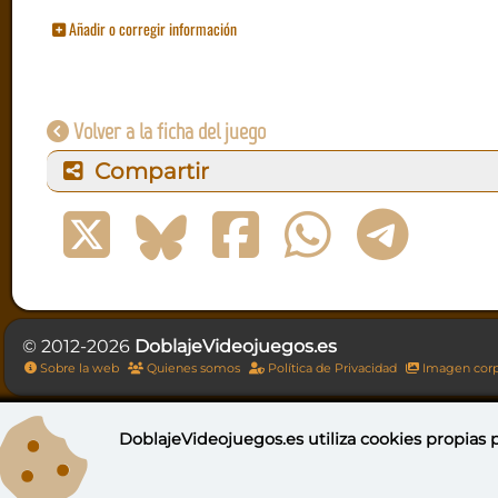
Añadir o corregir información
Volver a la ficha del juego
Compartir
© 2012-2026
DoblajeVideojuegos.es
Sobre la web
Quienes somos
Política de Privacidad
Imagen corp
DoblajeVideojuegos.es utiliza
cookies propias
p