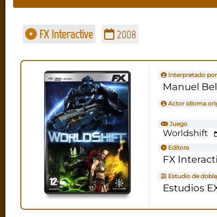
FX Interactive
2008
Interpretado por
Manuel Bel
Actor idioma ori
Juego
Worldshift
Editora
FX Interact
Estudio de dobla
Estudios E