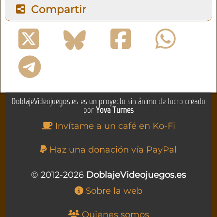
Compartir
DoblajeVideojuegos.es es un proyecto sin ánimo de lucro creado
por
Yova Turnes
Invítame a un café en Ko-Fi
Haz una donación vía PayPal
© 2012-2026
DoblajeVideojuegos.es
Sobre la web
Quienes somos