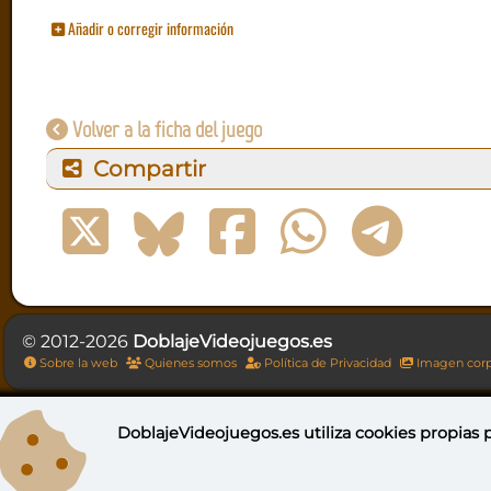
Añadir o corregir información
Volver a la ficha del juego
Compartir
© 2012-2026
DoblajeVideojuegos.es
Sobre la web
Quienes somos
Política de Privacidad
Imagen corp
DoblajeVideojuegos.es utiliza
cookies propias
p