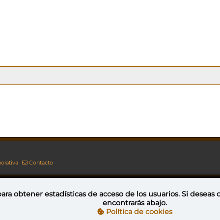
orativa
Contacto
ara obtener estadísticas de acceso de los usuarios. Si deseas
encontrarás abajo.
Esta obra está bajo una licencia de Creative Commons Reconocimiento-NoComercial-CompartirIgual 4.0 Internacional
Política de cookies