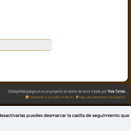
DoblajeVideojuegos.es es un proyecto sin ánimo de lucro creado por
Yova Turnes
Invítame a un café en Ko-Fi
Haz una donación vía PayPal
 desactivarlas puedes
desmarcar la casilla de seguimiento
que