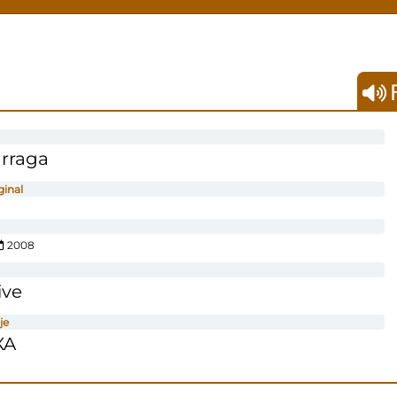
F
árraga
ginal
2008
ive
je
XA