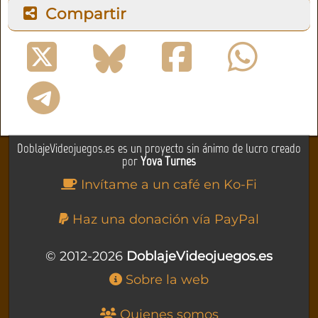
Compartir
DoblajeVideojuegos.es es un proyecto sin ánimo de lucro creado
por
Yova Turnes
Invítame a un café en Ko-Fi
Haz una donación vía PayPal
© 2012-2026
DoblajeVideojuegos.es
Sobre la web
Quienes somos