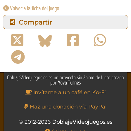
Volver a la ficha del juego
Compartir
DoblajeVideojuegos.es es un proyecto sin ánimo de lucro creado
por
Yova Turnes
Invítame a un café en Ko-Fi
Haz una donación vía PayPal
© 2012-2026
DoblajeVideojuegos.es