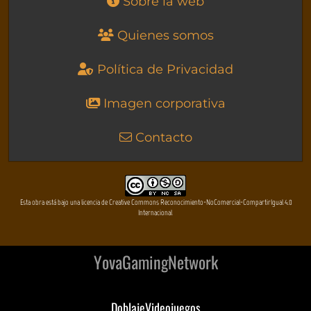
Sobre la web
Quienes somos
Política de Privacidad
Imagen corporativa
Contacto
Esta obra está bajo una licencia de Creative Commons Reconocimiento-NoComercial-CompartirIgual 4.0
Internacional
YovaGamingNetwork
DoblajeVideojuegos