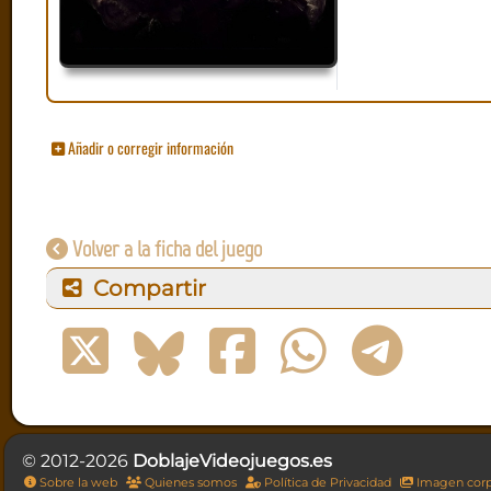
Añadir o corregir información
Volver a la ficha del juego
Compartir
© 2012-2026
DoblajeVideojuegos.es
Sobre la web
Quienes somos
Política de Privacidad
Imagen corp