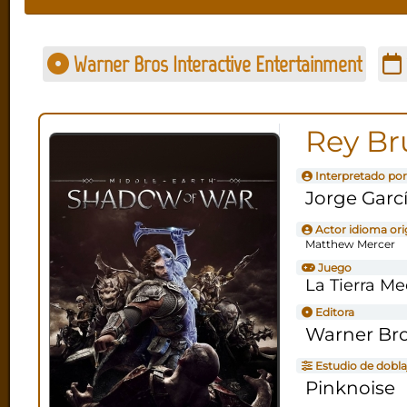
Warner Bros Interactive Entertainment
Rey Br
Interpretado por
Jorge Garc
Actor idioma ori
Matthew Mercer
Juego
La Tierra Me
Editora
Warner Bro
Estudio de dobla
Pinknoise