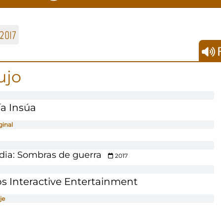
2017
F
ujo
ía Insúa
ginal
dia: Sombras de guerra
2017
s Interactive Entertainment
je