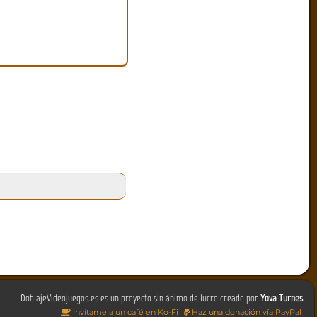
DoblajeVideojuegos.es es un proyecto sin ánimo de lucro creado por
Yova Turnes
Invítame a un café en Ko-Fi
Haz una donación vía PayPal