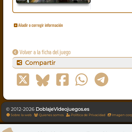
Añadir o corregir información
Volver a la ficha del juego
Compartir
© 2012-2026
DoblajeVideojuegos.es
Sobre la web
Quienes somos
Política de Privacidad
Imagen corp