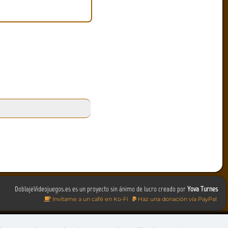
DoblajeVideojuegos.es es un proyecto sin ánimo de lucro creado por
Yova Turnes
Invítame a un café en Ko-Fi
Haz una donación vía PayPal