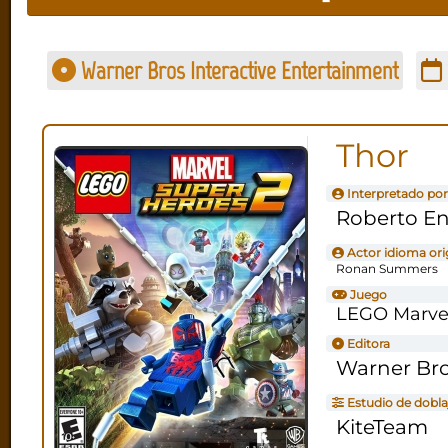
Warner Bros Interactive Entertainment
Thor
Interpretado por
Roberto En
Actor idioma ori
Ronan Summers
Juego
LEGO Marvel
Editora
Warner Bro
Estudio de dobla
KiteTeam