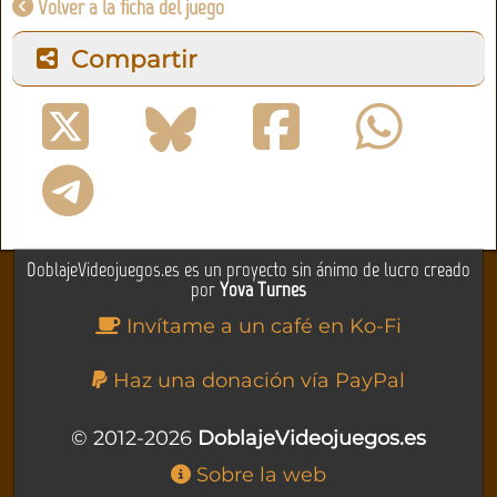
Volver a la ficha del juego
Compartir
DoblajeVideojuegos.es es un proyecto sin ánimo de lucro creado
por
Yova Turnes
Invítame a un café en Ko-Fi
Haz una donación vía PayPal
© 2012-2026
DoblajeVideojuegos.es
Sobre la web