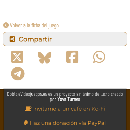
Volver a la ficha del juego
Compartir
DoblajeVideojuegos.es es un proyecto sin ánimo de lucro creado
por
Yova Turnes
Invítame a un café en Ko-Fi
Haz una donación vía PayPal